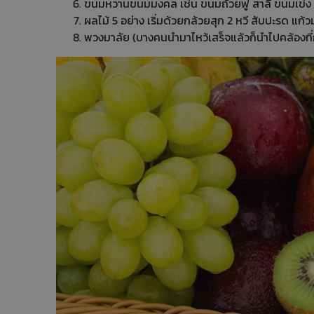
ขนมหวานขนมมงคล เช่น ขนมถ้วยฟู สาลี่ ขนมเข่ง 
ผลไม้ 5 อย่าง เริ่มด้วยกล้วยสุก 2 หวี สับปะรด แก้ว
พวงมาลัย (บางคนนำมาไหว้เสร็จแล้วก็นำไปคล้องที