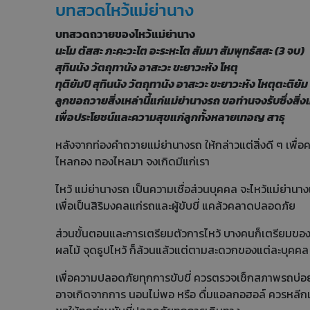
บทสวดไหว้แม่ย่านาง
บทสวดถวายของไหว้แม่ย่านาง
นะโม ตัสสะ ภะคะวะโต อะระหะโต สัมมา สัมพุทธัสสะ (3 จบ)
สุทินนัง วัตถุทานัง อาสะวะ ขะยาวะหัง โหตุ
ทุติยัมปิ สุทินนัง วัตถุทานัง อาสะวะ ขะยาวะหัง โหตุตะติยัม
ลูกขอถวายสิ่งเหล่านี้แก่แม่ย่านางรถ ขอท่านจงรับซึ่งสิ่งเห
เพื่อประโยชน์และความสุขแก่ลูกทั้งหลายเทอญ สาธุ
หลังจากท่องคำถวายแม่ย่านางรถ ให้กล่าวแต่สิ่งดี ๆ เพื่อ
ไหลกอง ทองไหลมา จงเกิดมีแก่เรา
ไหว้ แม่ย่านางรถ เป็นความเชื่อส่วนบุคคล จะไหว้แม่ย่าน
เพื่อเป็นสิริมงคลแก่รถและผู้ขับขี่ แคล้วคลาดปลอดภัย
ส่วนขั้นตอนและการเตรียมตัวการไหว้ บางคนก็เตรียมขอ
ผลไม้ จุดธูปไหว้ ก็ล้วนแล้วแต่ตามสะดวกของแต่ละบุคคล
เพื่อความปลอดภัยทุกการขับขี่ ควรตรวจเช็กสภาพรถบ่อยๆ ไ
อาจเกิดจากการ นอนไม่พอ หรือ ดื่มแอลกอฮอล์ ควรหลีกเลี่