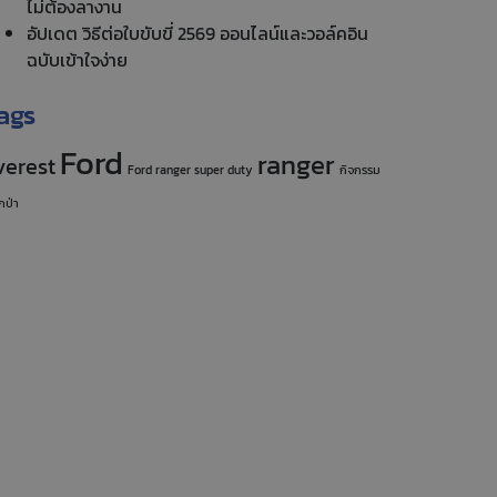
ไม่ต้องลางาน
อัปเดต วิธีต่อใบขับขี่ 2569 ออนไลน์และวอล์คอิน
ฉบับเข้าใจง่าย
ags
Ford
ranger
verest
Ford ranger super duty
กิจกรรม
กป่า