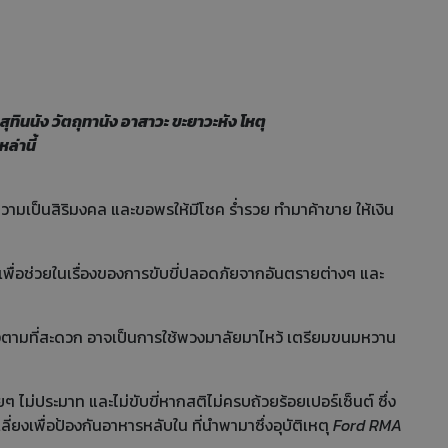
 สุทินนัง วัตถุทานัง อาสาวะ ขะยาวะหัง โหตุ
ล่านี้
ความเป็นสิริมงคล และขอพรให้มีโชค ร่ำรวย ทำมาค้าขาย ให้เงิน
างเพื่อช่วยในเรื่องของการขับขี่ปลอดภัยจากอันตรายต่างๆ และ
งตามที่สะดวก อาจเป็นการใช้พวงมาลัยมาไหว้ เตรียมขนมหวาน
ม่ประมาท และไม่ขับขี่หากสติไม่ครบถ้วยร้อยเปอร์เซ็นต์ ซึ่ง
ยงเพื่อป้องกันอาหารหลับใน ที่นำพามาซึ่งอุบัติเหตุ
Ford RMA