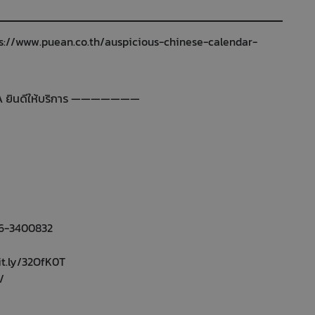
s://www.puean.co.th/auspicious-chinese-calendar-
ยินดีให้บริการ ———————
086-3400832
it.ly/32OfK0T
/