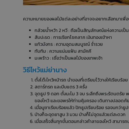
ความหมายของผลไม้แต่ละอย่างที่อาจจะอยากเลือกมาเพื่อ
กล้วยน้ำหว้า 2 หวี : ถือเป็นสัญลักษณ์แห่งความเป
สับปะรด : การเรียกโชคลาภ เงินทองเข้าหา
แก้วมังกร : ความอุดมสมบูรณ์ ร่ำรวย
ทับทิม : ความแน่นแฟ้น สามัคคี
มะพร้าว : เชื่อว่าเป็นผลไม้ของเทพเจ้า
วิธีไหว้แม่ย่านาง
ตั้งโต๊ะไหว้หน้ารถ นำของที่เตรียมไว้วางให้เรียบร้อย
สตาร์ทรถ และบีบแตร 3 ครั้ง
จุดธูป 9 ดอก ตั้งนะโม 3 จบ ระลึกถึงพระรัตนตรัย
ของไหว้ และขอพรให้ท่านคุ้มครอง เดินทางปลอดภัย
เมื่อบูชาเรียบร้อยแล้ว ปักธูปเรียบร้อย รอจนกว่าธ
บ้างก็จะจุดยาสูบ 3 มวน บ้างก็ไม่จุดแล้วแต่สะดวก
เมื่อเสร็จสิ้นทุกขั้นตอนกล่าวคำลาของไหว้ สามาร