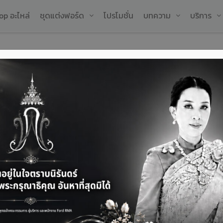
op อะไหล่
ชุดแต่งฟอร์ด
โปรโมชั่น
บทความ
บริการ
างไร? ต้องเตรียมอะไรบ้า
ล
ต้
ช
เ