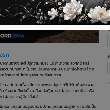
E
พื
างรถ
ร
างคนอาจจะยังไม่รู้ความหมาย แม่ย่านางคือ สิ่งศักดิ์สิทธิ์
้มครองปกปักรักษา ไม่ว่าจะเป็นยานพาหนะประเภทใดก็ตาม โดย
อแคล้วคลาดไม่เกิดอุบัติเหตุหรืออันตราย
่าว่า สมัยยามที่พระอิศวรและพระแม่อุมาเทวีได้รัเสด็จประพาส
ล็ก ร่างกายมีแต่เนื้อ เปลือกห่อหุ้มบาง ไม่สามารถปกป้องหรือ
 ไม่สามารถสู้สัตว์อื่นได้
ให้มีหอกแหลมคมอยู่บนหัว มีปลายแหลมคมอยู่ที่หาง เพื่อใช้เป็น