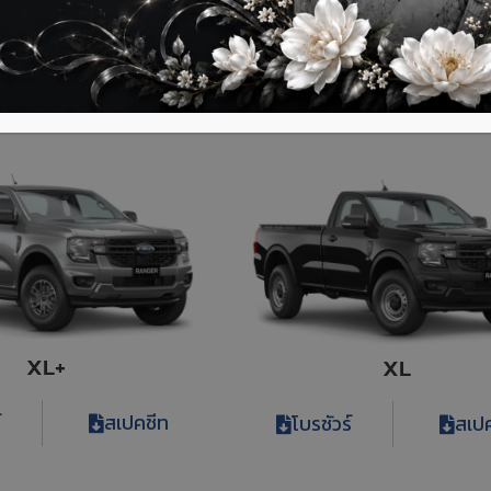
Stormtrak
Wildtrak
์
สเปคชีท
โบรชัวร์
สเป
XL+
XL
์
สเปคชีท
โบรชัวร์
สเป