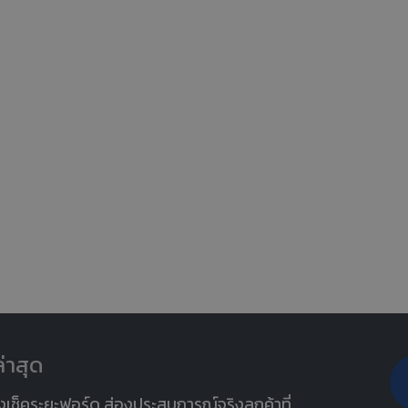
่าสุด
งเช็คระยะฟอร์ด ส่องประสบการณ์จริงลูกค้าที่