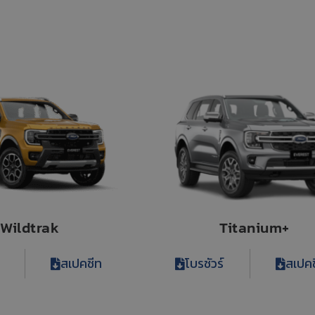
Wildtrak
Titanium+
สเปคชีท
โบรชัวร์
สเปคช