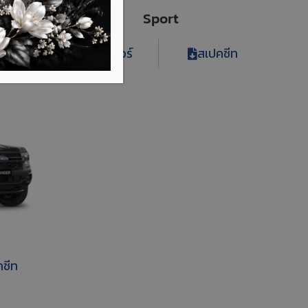
Sport
คชีท
โบรชัวร์
สเปคชีท
คชีท