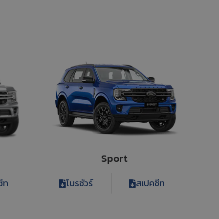
Sport
ีท
โบรชัวร์
สเปคชีท