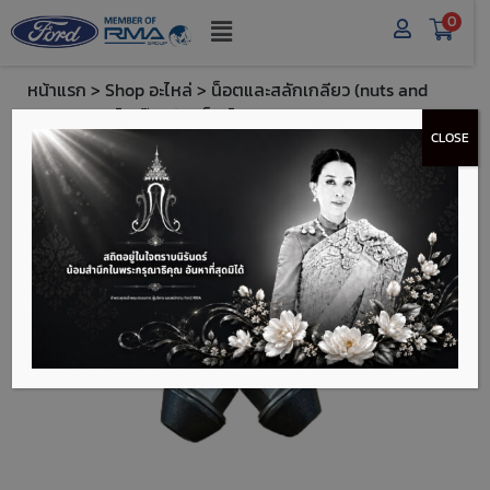
0
หน้าแรก
>
Shop อะไหล่
>
น็อตและสลักเกลียว (nuts and
bolts)
> ฟอร์ด น๊อตล้อแม็กซ์ (Ford FT Alloy Wheel Nuts)
CLOSE
- FT8V411K024AC