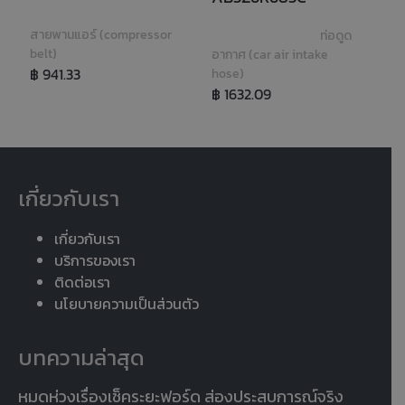
สายพานแอร์ (compressor 
ท่อดูด
belt)
อากาศ (car air intake 
ก
฿ 941.33
hose)
co
฿ 1632.09
฿
เกี่ยวกับเรา
เกี่ยวกับเรา
บริการของเรา
ติดต่อเรา
นโยบายความเป็นส่วนตัว
บทความล่าสุด
หมดห่วงเรื่องเช็คระยะฟอร์ด ส่องประสบการณ์จริง