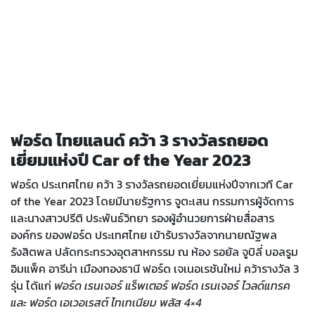
ฟอร์ด ไทยแลนด์ คว้า 3 รางวัลรถยอด
เยี่ยมแห่งปี Car of the Year 2023
ฟอร์ด ประเทศไทย คว้า 3 รางวัลรถยอดเยี่ยมแห่งปีจากเวที Car
of the Year 2023 โดยมีนายรัฐการ จูตะเสน กรรมการผู้จัดการ
และนางสาวปรีติ ประพันธ์วิทยา รองผู้อำนวยการฝ่ายสื่อสาร
องค์กร ของฟอร์ด ประเทศไทย เข้ารับรางวัลจากนายณัฐพล
รังสิตพล ปลัดกระทรวงอุตสาหกรรม ณ ห้อง รอยัล จูบิลี่ บอลรูม
อิมแพ็ค อารีน่า เมืองทองธานี ฟอร์ด เจเนอเรชันใหม่ คว้ารางวัล 3
รุ่น ได้แก่
ฟอร์ด เรนเจอร์ แร็พเตอร์ ฟอร์ด เรนเจอร์ ไวลด์แทรค
และ ฟอร์ด เอเวอเรสต์ ไทเทเนียม พลัส 4×4