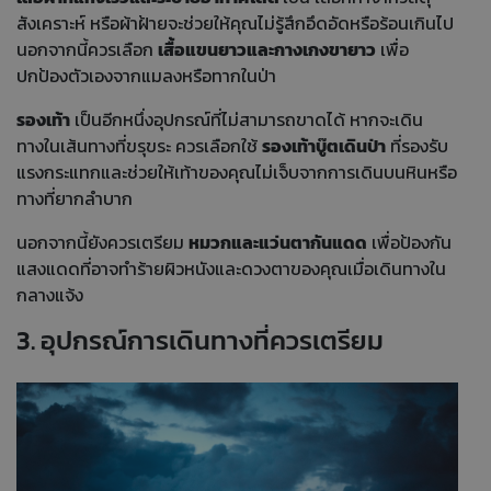
สังเคราะห์ หรือผ้าฝ้ายจะช่วยให้คุณไม่รู้สึกอึดอัดหรือร้อนเกินไป
นอกจากนี้ควรเลือก
เสื้อแขนยาวและกางเกงขายาว
เพื่อ
ปกป้องตัวเองจากแมลงหรือทากในป่า
รองเท้า
เป็นอีกหนึ่งอุปกรณ์ที่ไม่สามารถขาดได้ หากจะเดิน
ทางในเส้นทางที่ขรุขระ ควรเลือกใช้
รองเท้าบู๊ตเดินป่า
ที่รองรับ
แรงกระแทกและช่วยให้เท้าของคุณไม่เจ็บจากการเดินบนหินหรือ
ทางที่ยากลำบาก
นอกจากนี้ยังควรเตรียม
หมวกและแว่นตากันแดด
เพื่อป้องกัน
แสงแดดที่อาจทำร้ายผิวหนังและดวงตาของคุณเมื่อเดินทางใน
กลางแจ้ง
3. อุปกรณ์การเดินทางที่ควรเตรียม