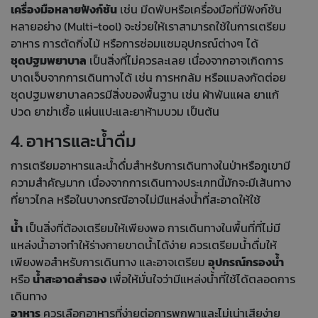
เครื่องมือหลายฟังก์ชัน
เช่น มีดพับหรือเครื่องมือที่มีฟังก์ชัน
หลายอย่าง (Multi-tool) จะช่วยให้เราสามารถใช้ในการเตรียม
อาหาร การตัดกิ่งไม้ หรือการซ่อมแซมอุปกรณ์ต่างๆ ได้
ชุดปฐมพยาบาล
เป็นสิ่งที่ไม่ควรละเลย เนื่องจากอาจเกิดการ
บาดเจ็บจากการเดินทางได้ เช่น การหกล้ม หรือแมลงกัดต่อย
ชุดปฐมพยาบาลควรมีสิ่งของพื้นฐาน เช่น ผ้าพันแผล ยาแก้
ปวด ยาฆ่าเชื้อ แผ่นแปะและยาห้ามบวม เป็นต้น
4. อาหารและน้ำดื่ม
การเตรียมอาหารและน้ำดื่มสำหรับการเดินทางในป่าหรือภูเขามี
ความสำคัญมาก เนื่องจากการเดินทางประเภทนี้มักจะมีเส้นทาง
ที่ยาวไกล หรือในบางกรณีอาจไม่มีแหล่งน้ำที่สะอาดให้ใช้
น้ำ
เป็นสิ่งที่ต้องเตรียมให้เพียงพอ การเดินทางในพื้นที่ที่ไม่มี
แหล่งน้ำอาจทำให้ร่างกายขาดน้ำได้ง่าย ควรเตรียมน้ำดื่มให้
เพียงพอสำหรับการเดินทาง และอาจเตรียม
อุปกรณ์กรองน้ำ
หรือ
น้ำสะอาดสำรอง
เพื่อให้มั่นใจว่ามีแหล่งน้ำที่ใช้ได้ตลอดการ
เดินทาง
อาหาร
ควรเลือกอาหารที่ง่ายต่อการพกพาและไม่เน่าเสียง่าย