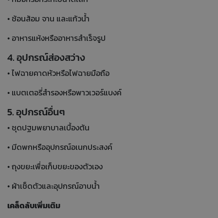
• ช้อนส้อม จาน และแก้วน้ำ
• อาหารแห้งหรืออาหารสำเร็จรูป
4. อุปกรณ์ส่องสว่าง
• ไฟฉายคาดหัวหรือไฟฉายมือถือ
• แบตเตอรี่สำรองหรือพาวเวอร์แบงค์
5. อุปกรณ์อื่นๆ
• ชุดปฐมพยาบาลเบื้องต้น
• มีดพกหรืออุปกรณ์อเนกประสงค์
• ถุงขยะเพื่อเก็บขยะของตัวเอง
• ผ้าเช็ดตัวและอุปกรณ์อาบน้ำ
เคล็ดลับเพิ่มเติม