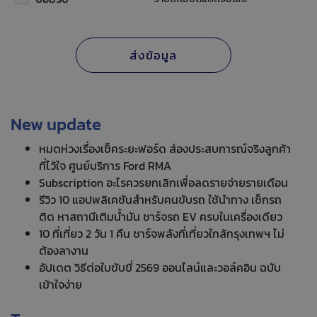
New update
หมดห่วงเรื่องเช็คระยะฟอร์ด ส่องประสบการณ์จริงลูกค้า
ที่ไว้ใจ ศูนย์บริการ Ford RMA
Subscription อะไรควรยกเลิกเพื่อลดรายจ่ายรายเดือน
รีวิว 10 แอปพลิเคชันสำหรับคนขับรถ ใช้นำทาง เช็กรถ
ติด หาสถานีเติมน้ำมัน ชาร์จรถ EV ครบในเครื่องเดียว
10 ที่เที่ยว 2 วัน 1 คืน ชาร์จพลังที่เที่ยวใกล้กรุงเทพฯ ไม่
ต้องลางาน
อัปเดต วิธีต่อใบขับขี่ 2569 ออนไลน์และวอล์คอิน ฉบับ
เข้าใจง่าย