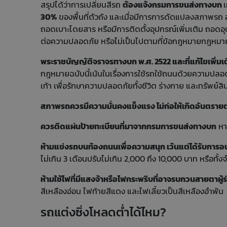
สรุปได้ว่าการเปลี่ยนสีรถ
ต้องแจ้งกรมการขนส่งทางบก
เ
30%
ของพื้นที่ตัวถัง และเมื่อมีการการดัดแปลงสภาพรถ อ
ถอดเบาะโดยสาร หรือมีการติดตั้งอุปกรณ์เพิ่มเติม ถอดอ
ต่อความปลอดภัย หรือไม่เป็นไปตามที่ข้อกฎหมายกฎหม
พระราชบัญญัติจราจรทางบก พ.ศ. 2522 และที่แก้ไขเพิ่มเต
กฎหมายฉบับนี้เน้นในเรื่องการใช้รถใช้ถนนด้วยความปลอดภ
เท้า เพื่อรักษาความปลอดภัยทั้งชีวิต ร่างกาย และทรัพย์สิน
สภาพรถควรมีความมั่นคงแข็งแรง ไม่ก่อให้เกิดอันตรายต่อ
ควรติดแผ่นป้ายทะเบียนที่มาจากกรมการขนส่งทางบก
หา
ห้ามแข่งรถบนท้องถนนเพื่อความสนุก เว้นแต่ได้รับการ
ไม่เกิน 3 เดือนปรับไม่เกิน 2,000 ถึง 10,000 บาท หรือทั้
ห้ามใช้ไฟที่มีแสงจ้าหรือไฟกระพริบที่อาจรบกวนสายตาผู้ร
สีเหลืองอ่อน ไฟท้ายสีแดง และไฟเลี้ยวเป็นสีเหลืองอำพัน
รถแต่งซิ่งโหลดต่ำได้ไหม?