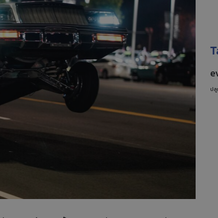
T
e
ปลู