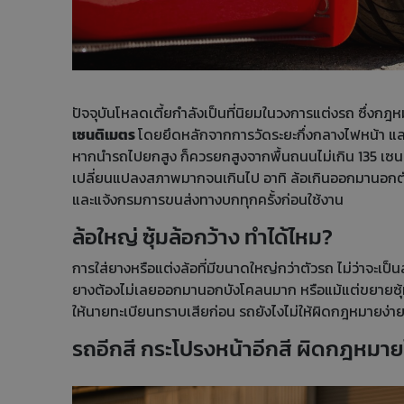
ปัจจุบันโหลดเตี้ยกำลังเป็นที่นิยมในวงการแต่งรถ ซึ่งกฎห
เซนติเมตร
โดยยึดหลักจากการวัดระยะกึ่งกลางไฟหน้า แล
หากนำรถไปยกสูง ก็ควรยกสูงจากพื้นถนนไม่เกิน 135 เซน
เปลี่ยนแปลงสภาพมากจนเกินไป อาทิ ล้อเกินออกมานอกตั
และแจ้งกรมการขนส่งทางบกทุกครั้งก่อนใช้งาน
ล้อใหญ่ ซุ้มล้อกว้าง ทำได้ไหม?
การใส่ยางหรือแต่งล้อที่มีขนาดใหญ่กว่าตัวรถ ไม่ว่าจะเป็
ยางต้องไม่เลยออกมานอกบังโคลนมาก หรือแม้แต่ขยายซุ้มล
ให้นายทะเบียนทราบเสียก่อน รถยังไงไม่ให้ผิดกฎหมายง่า
รถอีกสี กระโปรงหน้าอีกสี ผิดกฎหมา