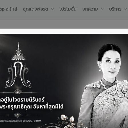
op อะไหล่
ชุดแต่งฟอร์ด
โปรโมชั่น
บทความ
บริการ
็ดลับการแต่งรถถูก
ล
่านตรวจ
ต้
ช
เ