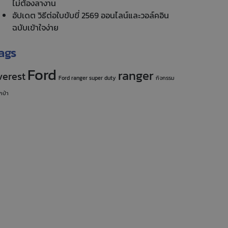
ไม่ต้องลางาน
อัปเดต วิธีต่อใบขับขี่ 2569 ออนไลน์และวอล์คอิน
ฉบับเข้าใจง่าย
ags
Ford
ranger
verest
Ford ranger super duty
กิจกรรม
กป่า