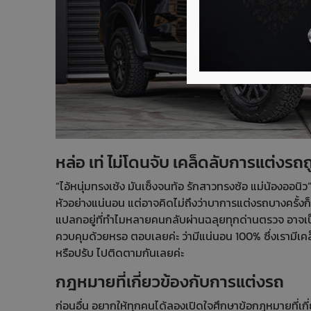
หล่อ เท่ ไม่โดนจับ เคล็ดลับการแต่ง
“ไอ้หนุ่มทรงเช้ง มันเซ็งจนท้อ รักสาวทรงซ้อ แม่น้องออนิว
หัวอย่างแน่นอน แต่อาจคิดไม่ถึงว่าบาการแต่งรถบางครั้งก็
แปลกอยู่ที่ทำไมหลายคนกลับผ่านฉลุยทุกด่านตรวจ อาจเป
ควบคุมด้วยหรอ ตอบเลยค่ะ ว่ามีแน่นอน 100% ซึ่งเรามีเ
หรือปรับ ไปติดตามกันเลยค่ะ
กฎหมายที่เกี่ยวข้องกับการแต่งรถ
ก่อนอื่น อยากให้ทุกคนได้ลองเปิดใจศึกษาข้อกฎหมายที่เกี