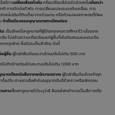
มื่อมีการ
เปลี่ยนสีรถทั้งคัน
หรือเปลี่ยนสีส่วนใดส่วนหนึ่ง
เกินกว่า
าทิ การตัดต่อตัวถัง, การเปลี่ยนแปลงระบบขับเคลื่อน, การ
ุปกรณ์เสริมที่ติดตั้งมาจากโรงงาน หรือดัดแปลงสภาพรถที่มีผล
าย
จำเป็นต้องขออนุญาตนายทะเบียนก่อน
ิม:
เป็นอีกหนึ่งกฎหมายที่ผู้ใช้รถทุกคนควรศึกษาไว้ เนื่องจาก
ัย ไม่สร้างความเดือดร้อนแก่ผู้อื่นทั้งในท้องถนนและคนเดิน
จากทุกฝ่าย ซึ่งมีประเด็นสำคัญ ดังนี้
ผู้อื่น
ผู้ใดฝ่าฝืนต้องระวางโทษปรับไม่เกิน 500 บาท
กไม่ติดป้ายต้องโทษระวางปรับไม่เกิน 1,000 บาท
อนุญาตเป็นหนังสือจากพนักงานจราจร
ผู้ใดฝ่าฝืนต้องโทษจำคุก
งจำทั้งปรับ ศาลอาจสั่งพักใบอนุญาตขับขี่ชั่วคราวหรือเพิกถอน
่วมทาง โ
ดยกฎหมายได้ระบุว่าสี สีของไฟหน้าควรเป็นสีขาวหรือ