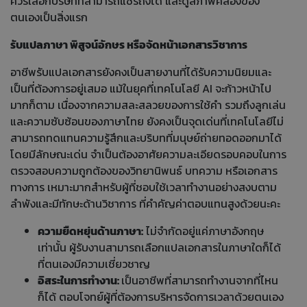
ควรเลือกบริษัทที่สามารถแชร์ถึงได้ และดูสภาพคล่องของ
ตนเองเป็นสิ่งแรก
รับแปลภาษา พิสูจน์อักษร หรือจัดหน้าเอกสารวิชาการ
อาชีพรับแปลเอกสารยังคงเป็นสายงานที่ได้รับความนิยมและ
เป็นที่ต้องการอยู่เสมอ แม้ในยุคที่เทคโนโลยี AI จะก้าวหน้าไป
มากก็ตาม เนื่องจากความสละสลวยของการใช้คำ รวมถึงลูกเล่น
และความซับซ้อนของภาษาไทย ยังคงเป็นจุดเด่นที่เทคโนโลยีไม่
สามารถทดแทนความรู้สึกและบริบทที่มนุษย์ถ่ายทอดออกมาได้
โดยมีลักษณะเด่น จำเป็นต้องอาศัยความละเอียดรอบคอบในการ
ตรวจสอบความถูกต้องของวิทยานิพนธ์ บทความ หรือเอกสาร
ทางการ เหมาะมากสำหรับผู้ที่ชอบใช้เวลาทำงานอย่างสงบตาม
ลำพังและมีทักษะด้านวิชาการ ที่คำคัญค่าตอบแทนสูงด้วยนะคะ
ความยืดหยุ่นด้านภาษา:
ไม่จำกัดอยู่แค่ภาษาอังกฤษ
เท่านั้น ผู้รับงานสามารถเลือกแปลเอกสารในภาษาใดก็ได้
ที่ตนเองมีความเชี่ยวชาญ
อิสระในการทำงาน:
เป็นอาชีพที่สามารถทำงานจากที่ไหน
ก็ได้ ตอบโจทย์ผู้ที่ต้องการบริหารจัดการเวลาด้วยตนเอง