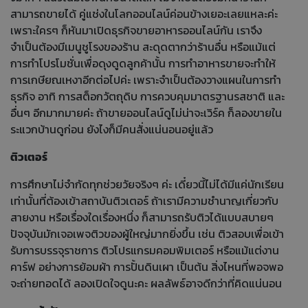
สามารถขายได้ คู่แช่งในโลกออนไลน์ค่อนข้างเยอะเลยแหละค่ะ
เพราะใครๆ ก็หันมาเปิดธุรกิจขายอาหารออนไลน์กัน เราจึง
จำเป็นต้องมีเมนูชูโรงของร้าน สะดุดตากว่าร้านอื่น หรือแม้แต่
การทำโปรโมชั่นเพื่อดุงดูดลูกค้านั้น การทำอาหารขายจะทำให้
การเกษียณเหงาอีกต่อไปค่ะ เพราะจำเป็นต้องวางแผนในการทำ
ธุรกิจ อาทิ การสต็อกวัตถุดิบ การควบคุมมาตรฐานรสชาติ และ
อื่นๆ อีกมากมายค่ะ ถ้าขายออนไลน์ดูไม่น่าจะเวิร์ค ก็ลองขายใน
ระแวกบ้านดูก่อน ยังไงก็มีคนสั่งแน่นอนอยู่แล้ว
ติวเตอร์
การศึกษาไม่จำกัดทุกช่วยวัยจริงๆ ค่ะ เดี๋ยวนี้ไม่ได้มีแค่นักเรียน
เท่านั้นที่ต้องเข้าสถาบันติวเตอร์ ถ้าเรามีความชำนาญเกี่ยวกับ
สายงาน หรือเรื่องใดเรื่องหนึ่ง ก็สามารถรับติวได้แบบสบายๆ
ปัจจุบันมักเจอเพจติวของผู้ใหญ่มากยิ่งขึ้น เช่น ติวสอบเพื่อเข้า
รับการบรรจุราชการ ติวโปรแกรมคอมพิมเตอร์ หรือแม้แต่งาน
คาร์ฟ อย่างการย้อมผ้า การปั้นดินเผา เป็นต้น สิ่งไหนที่พอจพอ
จะถ่ายทอดได้ ลองเปิดใจดูนะคะ ผลลัพธ์อาจดีกว่าที่คิดแน่นอน