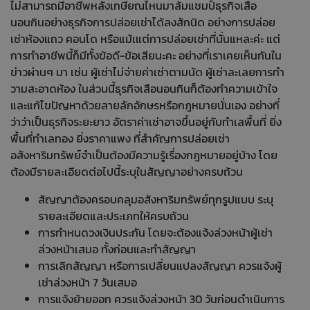
ไม่สามารถมีอาชีพหลังเกษียณไหนมาล้มแชมป์ธุรกิจเสือ
นอนกินอย่างธุรกิจการปล่อยเช่าได้ลงสักนิด อย่างการปล่อย
เช่าห้องแถว คอนโด หรือแม้เแต่การปล่อยเช่าที่นั่นแหละค่ะ แต่
การทำอาชีพนี้ก็มีทั้งข้อดี-ข้อเสียนะคะ อย่างที่เราเคยเห็นกันใน
ข่าวผ่านๆ มา เช่น ผู้เช่าไม่จ่ายค่าเช่าตามนัด ผู้เช่าละเลยการทำ
วามสะอาดห้อง ในส่วนนี้ธุรกิจเสือนอนกินก็ต้องทำความเข้าใจ
และแก้ไขปัญหาด้วยลายลักอักษรหรือกฎหมายนั่นเอง อย่างที่
ว่าว่าเป็นธุรกิจระยะยาว อัตราค่าเช่าอาจขึ้นอยู่กับทำเลพื้นที่ ยิ่ง
พื้นที่ทำเลทอง ยิ่งราคาแพง ที่สำคัญการปล่อยเช่า
อสังหาริมทรัพย์จำเป็นต้องมีความรู้เรื่องกฎหมายอยู่บ้าง โดย
ต้องมีรายละเอียดต่อไปนี้ระบุในสัญญาอย่างครบถ้วน
สัญญาต้องครอบคลุมอสังหาริมทรัพย์ทุกรูปแบบ ระบุ
รายละเอียดและประเภทให้ครบถ้วน
การกำหนดวงเงินประกัน โดยจะต้องแจ้งล่วงหน้าผู้เช่า
ล่วงหน้าเสมอ ทั้งก่อนและทำสัญญา
การเลิกสัญญา หรือการเปลี่ยนแปลงสัญญา ควรแจ้งผู้
เช่าล่วงหน้า 7 วันเสมอ
การแจ้งย้ายออก ควรแจ้งล่วงหน้า 30 วันก่อนดำเนินการ