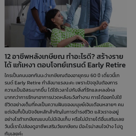
12 อาชีพหลังเกษียณ ทำอะไรดี? สร้างราย
ได้ แก้เหงา ตอบโจทย์เทรนด์ Early Retire
ใครเป็นคนบอกกันนะว่าเกษียณต้องอายุครบ 60 ปี เดี๋ยวนี้เท
รนด์ Early Retire กำลังมาแรงนะคะ เพราะปัจจุบันต้องการ
ความเป็นอิสระมากขึ้น ได้ใช้เวลาไปกับสิ่งที่รักและหลงใหล
มากกว่าการรักษาอาการปวดหลังระวังทำงาน การได้ออกไปใช้
ชีวิตอย่างเต็มที่คงเป็นความฝันของมนุษย์เงินเดือนหลายๆ คน
แต่เงินก็เป็นปัจจัยหลักสำคัญในการดำรงชีวิต แล้วเราจะอยู่
อย่างไรถ้าเกษียณแบบไม่มีเงินเก็บ หรือไม่มีรายได้อื่นเสริมเลย
วันนี้เราไปส่องดูอาชีพเสริมวัยเกษียณ มีอะไรน่าสนใจบ้าง ไปดู
กันเลยค่ะ