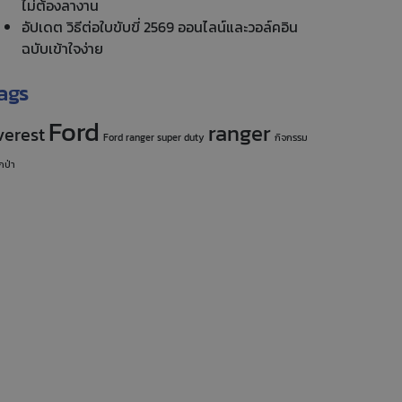
ไม่ต้องลางาน
อัปเดต วิธีต่อใบขับขี่ 2569 ออนไลน์และวอล์คอิน
ฉบับเข้าใจง่าย
ags
Ford
ranger
verest
Ford ranger super duty
กิจกรรม
กป่า