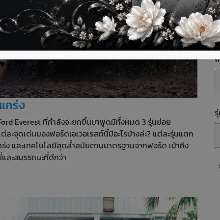
E
พื
แกร่ง
ร
d Everest ที่กำลังจะยกขึ้นมาพูดมีทั้งหมด 3 รุ่นย่อย
่ละจุดเด่นของฟอร์ดเอเวอเรสต์นี้มีอะไรบ้างล่ะ? แต่ละรุ่นแตก
แกร่ง และเทคโนโลยีสุดล้ำสมัยตามมาตรฐานจากฟอร์ด เข้าถึง
และสมรรถนะที่ดีกว่า