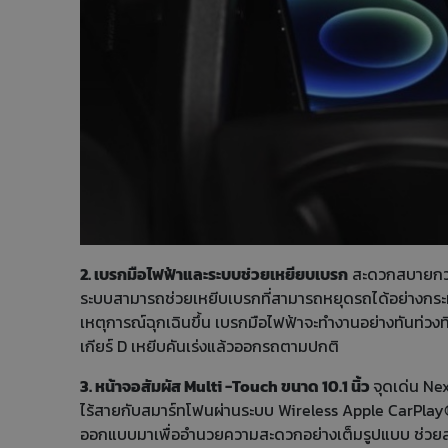
2. เบรกมือไฟฟ้าและระบบช่วยเหยียบเบรก
สะดวกสบายกว่า
ระบบสามารถช่วยเหยีบเบรกที่สามารถหยุดรถได้อย่างกระทัน
เหตุการณ์ฉุกเฉินขึ้น เบรกมือไฟฟ้าจะทำงานอย่างทันท่วงที ว
เกียร์ D เหยีบคันเร่งแล้วออกรถตามปกติ
3. หน้าจอสัมผัส Multi -Touch ขนาด 10.1 นิ้ว
จุดเด่น Ne
ไร้สายกับสมาร์ทโฟนผ่านระบบ Wireless Apple CarPlay
ออกแบบมาเพื่ออำนวยความสะดวกอย่างเต็มรูปแบบ ช่วยลด