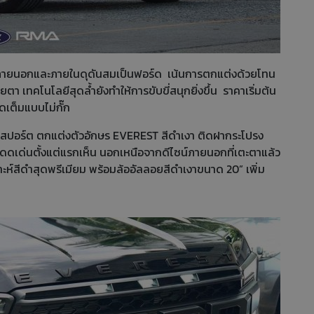
งภายนอกและภายในดุดันสมเป็นฟอร์ด เน้นการตกแต่งด้วยโทน
เทคโนโลยีสุดล้ำยังทำให้การขับขี่สนุกยิ่งขึ้น ราคาเริ่มต้น
ดเต็มแบบไม่กั๊ก
ำสปอร์ต ตกแต่งตัวอักษร EVEREST สีดำเงา ติดฝากระโปรง
ดเด่นตั้งแต่แรกเห็น นอกเหนือจากดีไซน์ภายนอกที่เตะตาแล้ว
ห์สีดำสุดพรีเมียม พร้อมล้ออัลลอยสีดำเงาขนาด 20” เพิ่ม