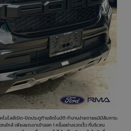
คโนโลยีเปิด-ปิดประตูท้ายอัตโนมัติ ทำงานง่ายดายแม้มีสัมภาระ
ณใกล้ เพียงแตะขาเข้าออก 1 ครั้งอย่างรวดเร็ว ที่บริเวณ