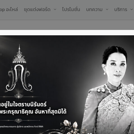
op อะไหล่
ชุดแต่งฟอร์ด
โปรโมชั่น
บทความ
บริการ
ST SUV แต่ละ 3 รุ่นย่อย
ล
ต้
ช
เ