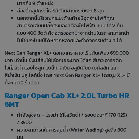
มากถึง 9 ตำแหน่ง
ล่องยึดอุปกรณ์เสริมด้านข้างกระบะอีก 6 จุด
นอกจากนี้บริเวณกระบะด้านท้ายมีจุดจ่ายไฟที่คุณ
สามารถเสียบปลั๊กสิ่งของที่ต้องใช้ไฟฟ้า แบบ 12 V กับ
แบบ 400 วัตต์ ที่ต่อตรงออกมาจากด้านในรถ สามารถนำ
ไปใช้ประโยชน์ได้หลากหลายและทำกิจกรรมต่าง ๆ ได้
Next Gen Ranger XL+ นอกจากราคาจะเริ่มต้นเพียง 699,000
บาท เท่านั้น ยังมีสีสันให้เลือกเยอะมาก ได้แก่ สีขาว อาร์กติก
ไวท์, สีดำ แอบโซลูท แบล็ก, สีเงิน อลูมิเนียม เมทัลลิก และ
สีน้ำเงิน บลู ไลท์นิ่ง โดย Next Gen Ranger XL+ โดยรุ่น XL+ มี
ทั้งหมด 2 รุ่นย่อย
Ranger Open Cab XL+ 2.0L Turbo HR
6MT
กำลังสูงสุด – แรงม้า (กิโลวัตต์) / รอบต่อนาที 170 (125)
/ 3500
ความสามารถในการลุยน้ำ (Water Wading) สูงถึง 800
มม.