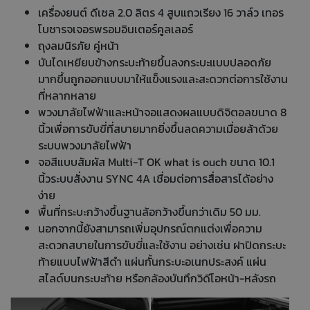
เครื่องยนต์ ดีเซล 2.0 ลิตร 4 สูบแถวเรียง 16 วาล์ว เทอร
โบชารจเจอรพรอมอินเตอร์คูลเลอร์
ถุงลมนิรภัย คู่หน้า
บันไดเหยียบข้างกระบะท้ายขึ้นลงกระบะแบบปลอดภัย
มากขึ้นถูกออกแบบมาให้แข็งแรงและสะดวกต่อการใช้งาน
ที่หลากหลาย
พวงมาลัยไฟฟ้าและหน้าจอแสดงผลแบบดิจิตอลขนาด 8
นิ้วเพื่อการขับขี่ที่สบายมากยิ่งขึ้นลดความเมื่อยล้าด้วย
ระบบพวงมาลัยไฟฟ้า
จอสีแบบสัมผัส Multi-T OK what is ouch ขนาด 10.1
นิ้วระบบสั่งงาน SYNC 4A เชื่อมต่อการสื่อสารได้อย่าง
ง่าย
พื้นที่กระบะกว้างขึ้นฐานล้อกว้างขึ้นกว่าเดิม 50 มม.
นอกจากนี้ยังสามารถเพิ่มอุปกรณ์ตกแต่งเพื่อความ
สะดวกสบายในการขับขี่และใช้งาน อย่างเช่น ฝาปิดกระบะ
ท้ายแบบไฟฟ้าสีดำ แผ่นกั้นกระบะอเนกประสงค์ แผ่น
สไลด์บนกระบะท้าย หรือกล้องบันทึกวิดีโอหน้า-หลังรถ