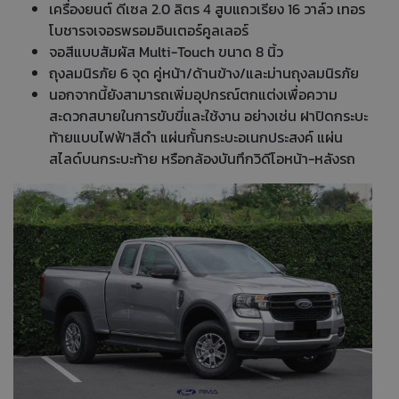
เครื่องยนต์ ดีเซล 2.0 ลิตร 4 สูบแถวเรียง 16 วาล์ว เทอร
โบชารจเจอรพรอมอินเตอร์คูลเลอร์
จอสีแบบสัมผัส Multi-Touch ขนาด 8 นิ้ว
ถุงลมนิรภัย 6 จุด คู่หน้า/ด้านข้าง/และม่านถุงลมนิรภัย
นอกจากนี้ยังสามารถเพิ่มอุปกรณ์ตกแต่งเพื่อความ
สะดวกสบายในการขับขี่และใช้งาน อย่างเช่น ฝาปิดกระบะ
ท้ายแบบไฟฟ้าสีดำ แผ่นกั้นกระบะอเนกประสงค์ แผ่น
สไลด์บนกระบะท้าย หรือกล้องบันทึกวิดีโอหน้า-หลังรถ