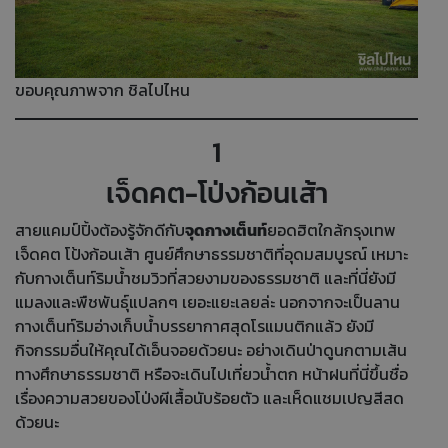
ขอบคุณภาพจาก ชิลไปไหน
1
เจ็ดคต-โป่งก้อนเส้า
สายแคมป์ปิ้งต้องรู้จักดีกับ
จุดกางเต็นท์
ยอดฮิตใกล้กรุงเทพ
เจ็ดคต โป้งก้อนเส้า ศูนย์ศึกษาธรรมชาติที่อุดมสมบูรณ์ เหมาะ
กับกางเต็นท์ริมน้ำชมวิวที่สวยงามของธรรมชาติ และที่นี่ยังมี
แมลงและพืชพันธุ์แปลกๆ เยอะแยะเลยล่ะ นอกจากจะเป็นลาน
กางเต็นท์ริมอ่างเก็บน้ำบรรยากาศสุดโรแมนติกแล้ว ยังมี
กิจกรรมอื่นให้คุณได้เอ็นจอยด้วยนะ อย่างเดินป่าดูนกตามเส้น
ทางศึกษาธรรมชาติ หรือจะเดินไปเที่ยวน้ำตก หน้าฝนที่นี่ขึ้นชื่อ
เรื่องความสวยของโป่งผีเสื้อนับร้อยตัว และเห็ดแชมเปญสีสด
ด้วยนะ