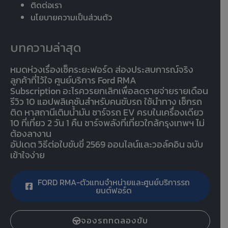
ติดต่อเรา
นโยบายความเป็นส่วนตัว
บทความล่าสุด
หมดห่วงเรื่องเช็คระยะฟอร์ด ส่องประสบการณ์จริง
ลูกค้าที่ไว้ใจ ศูนย์บริการ Ford RMA
Subscription อะไรควรยกเลิกเพื่อลดรายจ่ายรายเดือน
รีวิว 10 แอปพลิเคชันสำหรับคนขับรถ ใช้นำทาง เช็กรถ
ติด หาสถานีเติมน้ำมัน ชาร์จรถ EV ครบในเครื่องเดียว
10 ที่เที่ยว 2 วัน 1 คืน ชาร์จพลังที่เที่ยวใกล้กรุงเทพฯ ไม่
ต้องลางาน
อัปเดต วิธีต่อใบขับขี่ 2569 ออนไลน์และวอล์คอิน ฉบับ
เข้าใจง่าย
FORD RMA-ตัวแทนจำหน่ายและศูนย์บริการรถ
ยนต์ฟอร์ด
จองรถทดลองขับ