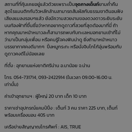
สถานที่ที่คุ้นเคยอยู่แล้วด้วยเพราะเป็น
จุดกางเต็นท์
ยามค่ำคืน
สุดโรแมนติกกับวิวหลักล้านสามารถสัมผัสกับธรรมชาตินอนฟัง
เสียงแมลงรอบๆแล้ว ยังมีความสวยงามของดวงดาวระยิบระยับ
บนท้องฟ้าที่ขึ้นชื่อว่าหากอยากดูดาวที่สวยที่สุดต้องมาที่นี่ ถ้า
หากคุณมาหน้าหนาวละก็สามารถพบกับทะเลหมอกยามเช้าที่ไม่
ว่ามาเป็นกลุ่มเพื่อน หรือคนรู้ใจคงฟินน่าดู ยิ่งถ้ามาหน้าหนาว
บรรยากาศคงดีมากๆ ปิ้งหมูกระทะ หรือนั่งจิบโกโก้อุ่นพร้อมกับ
ดูดาวคงดีไม่น้อยเลย
ที่ตั้ง : อุทยานแห่งชาติศรีน่าน อ.นาน้อย จ.น่าน
โทร. 054-731714, 093-2422914 (ในเวลา 09.00-16.00 น.
เท่านั้น)
ค่าเข้าอุทยานฯ : ผู้ใหญ่ 20 บาท เด็ก 10 บาท
ราคาเช่าอุปกรณ์แคมป์ปิ้ง : เต็นท์ 3 คน ราคา 225 บาท, เต็นท์
พร้อมเครื่องนอน 405 บาท
เครือข่ายสัญญาณโทรศัพท์ : AIS, TRUE