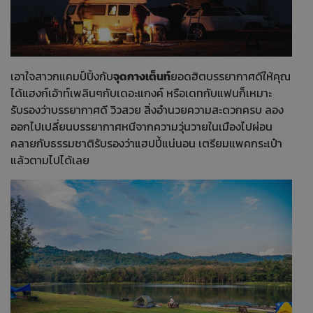
เอาใจสาวกแคมป์ปิ้งกับ
จุดกางเต็นท์
ยอดฮิตบรรยากาศดีให้คุณ
ได้แฮงก์เอ้าท์เพลินๆกับเดอะแกงค์ หรือเดทกับแฟนก็เหมาะ
รับรองว่าบรรยากาศดี วิวสวย สิ่งอำนวยความสะดวกครบ ลอง
ออกไปเปลี่ยนบรรยากาศหนีจากความวุ่นวายในเมืองไปผ่อน
คลายกับธรรมชาติรับรองว่าแฮปปี้แน่นอน เตรียมแพคกระเป๋า
แล้วตามไปได้เลย