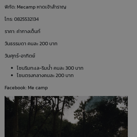
พิกัด: Mecamp หาดเจ้าสำราญ
โทร: 0825532134
ราคา: ค่ากางเต็นท์
วันธรรมดา คนละ 200 บาท
วันศุกร์-อาทิตย์
โซนริมทะเล-ริมน้ำ คนละ 300 บาท
โซนตรงกลางคนละ 200 บาท
Facebook: Me camp