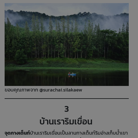
ขอบคุณภาพจาก @surachai.silakaew
3
บ้านเราริมเขื่อน
จุดกางเต็นท์
บ้านเราริมเขื่อนเป็นลานกางเต็นท์ริมอ่างเก็บน้ำเขา