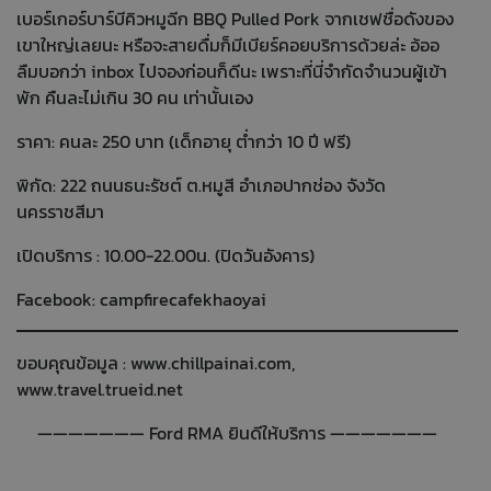
เบอร์เกอร์บาร์บีคิวหมูฉีก BBQ Pulled Pork จากเชฟชื่อดังของ
เขาใหญ่เลยนะ หรือจะสายดื่มก็มีเบียร์คอยบริการด้วยล่ะ อ้ออ
ลืมบอกว่า inbox ไปจองก่อนก็ดีนะ เพราะที่นี่จำกัดจำนวนผู้เข้า
พัก คืนละไม่เกิน 30 คน เท่านั้นเอง
ราคา: คนละ 250 บาท (เด็กอายุ ต่ำกว่า 10 ปี ฟรี)
พิกัด: 222 ถนนธนะรัชต์ ต.หมูสี อำเภอปากช่อง จังวัด
นครราชสีมา
เปิดบริการ : 10.00-22.00น. (ปิดวันอังคาร)
Facebook: campfirecafekhaoyai
ขอบคุณข้อมูล :
www.chillpainai.com
,
www.travel.trueid.net
——————— Ford RMA ยินดีให้บริการ ———————