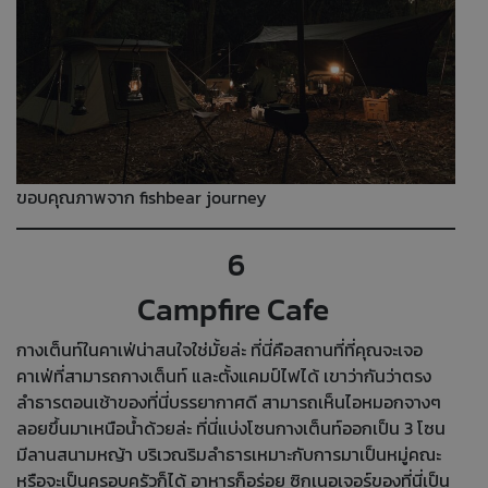
ขอบคุณภาพจาก fishbear journey
6
Campfire Cafe
กางเต็นท์ในคาเฟ่น่าสนใจใช่มั้ยล่ะ ที่นี่คือสถานที่ที่คุณจะเจอ
คาเฟ่ที่สามารถกางเต็นท์ และตั้งแคมป์ไฟได้ เขาว่ากันว่าตรง
ลำธารตอนเช้าของที่นี่บรรยากาศดี สามารถเห็นไอหมอกจางๆ
ลอยขึ้นมาเหนือน้ำด้วยล่ะ ที่นี่แบ่งโซนกางเต็นท์ออกเป็น 3 โซน
มีลานสนามหญ้า บริเวณริมลำธารเหมาะกับการมาเป็นหมู่คณะ
หรือจะเป็นครอบครัวก็ได้ อาหารก็อร่อย ซิกเนอเจอร์ของที่นี่เป็น