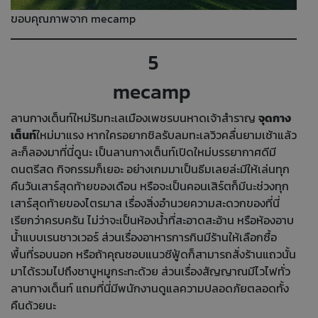
ขอบคุณภาพจาก mecamp
5
mecamp
ลานกางเต็นท์ใหม่ริมทะเลเมืองเพชรบนหาดเจ้าสำราญ
จุดกาง
เต็นท์
ใหม่มาแรง หากใครอยากชิลรับลมทะเลวิวคลื่นยามเช้าแล้ว
ละก็ลองมาที่นี่ดูนะ เป็นลานกางเต็นท์เปิดใหม่บรรยากาศดีมี
ดนตรีสด กิจกรรมก็เยอะ อย่างเกมมาเป็นธีมเลยล่ะมีให้เล่นทุก
คืนวันเสาร์สุดท้ายของเดือน หรือจะเป็นคอนเสิร์ตก็มีนะช่วงทุก
เสาร์สุดท้ายของไตรมาส เรื่องสิ่งอำนวยความสะดวกของที่นี่
เรียกว่าครบครัน ไม่ว่าจะเป็นห้องน้ำที่สะอาดสะอ้าน หรือห้องอาบ
น้ำแบบเรนชาวเวอร์ ส่วนเรื่องอาหารการกินมีร้านให้เลือกซื้อ
พื้นที่รอบนอก หรือถ้าคุณชอบแนวซีฟู้ดก็สามารถสั่งร้านแถวนั้น
มาได้รวมไปถึงชาบูหมูกระทะด้วย ส่วนเรื่องสัญญาณมีไวไฟทั่ว
ลานกางเต็นท์ แถมที่นี่มีพนักงานดูแลความปลอดภัยตลอดทั้ง
คืนด้วยนะ