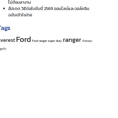
หมดห่วงเรื่องเช็คระยะฟอร์ด ส่องประสบการณ์จริง
ลูกค้าที่ไว้ใจ ศูนย์บริการ Ford RMA
Subscription อะไรควรยกเลิกเพื่อลดรายจ่ายราย
เดือน
รีวิว 10 แอปพลิเคชันสำหรับคนขับรถ ใช้นำทาง เช็
กรถติด หาสถานีเติมน้ำมัน ชาร์จรถ EV ครบใน
เครื่องเดียว
10 ที่เที่ยว 2 วัน 1 คืน ชาร์จพลังที่เที่ยวใกล้กรุงเทพฯ
ไม่ต้องลางาน
อัปเดต วิธีต่อใบขับขี่ 2569 ออนไลน์และวอล์คอิน
ฉบับเข้าใจง่าย
Tags
Ford
ranger
everest
Ford ranger super duty
กิจกรรม
ลูกป่า