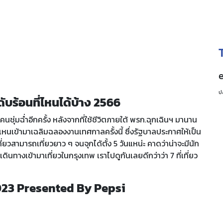
ดับร้อนที่ไหนได้บ้าง 2566
คนชุ่มฉ่ำอีกครั้ง หลังจากที่ใช้ชีวิตภายใต้ พรก.ฉุกเฉินฯ มานาน
แห่แหนเข้ามาเฉลิมฉลองงานเทศกาลครั้งนี้ ซึ่งรัฐบาลประกาศให้เป็น
เที่ยวสามารถเที่ยวยาว ๆ จนจุกได้ตั้ง 5 วันแหน่ะ คาดว่าน่าจะมีนัก
นทางเข้ามาเที่ยวในกรุงเทพ เราไปดูกันเลยดีกว่าว่า 7 ที่เที่ยว
23 Presented By Pepsi
ป