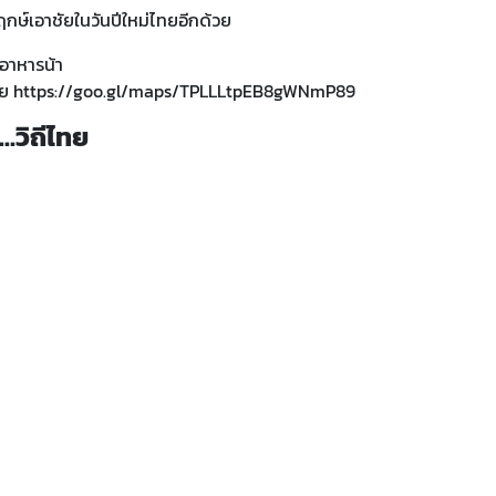
ษ์เอาชัยในวันปีใหม่ไทยอีกด้วย
ละอาหารน้า
ลย
https://goo.gl/maps/TPLLLtpEB8gWNmP89
…วิถีไทย