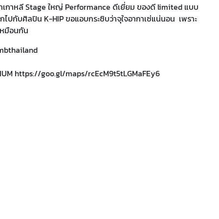
กเกาหลี Stage ใหญ่ Performance ดีเยี่ยม ของดี limited แบบ
ษายน สนุกไปกับศิลปิน K-HIP ขอแอบกระซิบว่าจุใจอากาเซ่แน่นอน เพราะ
เหมือนกัน
mbthailand
DIUM
https://goo.gl/maps/rcEcM9t5tLGMaFEy6