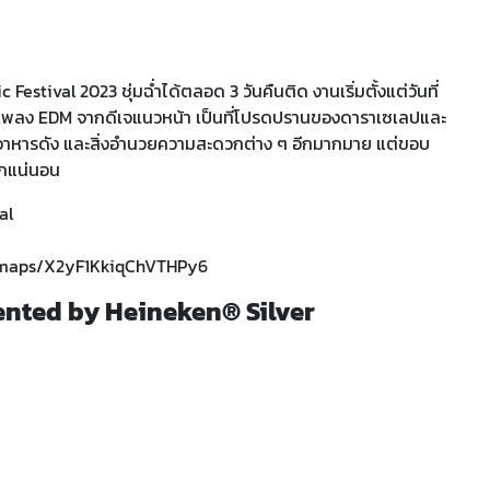
estival 2023 ชุ่มฉ่ำได้ตลอด 3 วันคืนติด งานเริ่มตั้งแต่วันที่
รื่องแนวเพลง EDM จากดีเจแนวหน้า เป็นที่โปรดปรานของดาราเซเลปและ
านอาหารดัง และสิ่งอำนวยความสะดวกต่าง ๆ อีกมากมาย แต่ขอบ
ียกแน่นอน
al
l/maps/X2yF1KkiqChVTHPy6
nted by Heineken® Silver