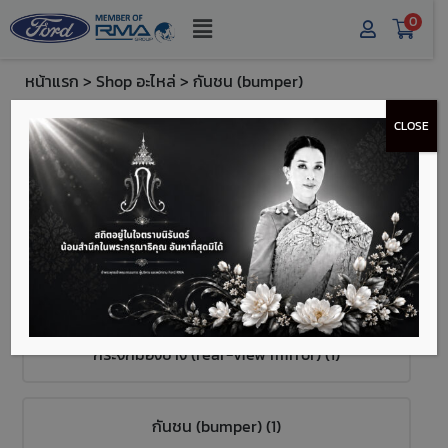
0
หน้าแรก
>
Shop อะไหล่
> กันชน (bumper)
หมวดหมู่สินค้า
CLOSE
หลอดไฟ (light bulb) (1)
ฟิวส์ (fuse) (2)
กระจกมองข้าง (rear-view mirror) (1)
กันชน (bumper) (1)