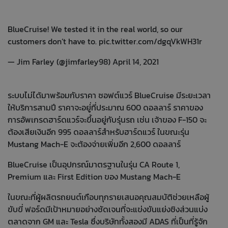
BlueCruise! We tested it in the real world, so our
customers don’t have to.
pic.twitter.com/dgqVkWH31r
— Jim Farley (@jimfarley98)
April 14, 2021
ระบบไม่ได้มาพร้อมกับราคา ซอฟต์แวร์ BlueCruise มีระยะเวลา
ให้บริการสามปี ราคาจะอยู่่ที่ประมาณ 600 ดอลลาร์ ราคาของ
การอัพเกรดฮาร์ดแวร์จะขึ้นอยู่กับรุ่นรถ เช่น เจ้าของ F-150 จะ
ต้องเสียเงินอีก 995 ดอลลาร์สำหรับฮาร์ดแวร์ ในขณะรุ่น
Mustang Mach-E จะต้องจ่ายเพิ่มอีก 2,600 ดอลลาร์
BlueCruise เป็นอุปกรณ์มาตรฐานในรุ่น CA Route 1,
Premium และ First Edition ของ Mustang Mach-E
ในขณะที่ผู้ผลิตรถยนต์เกือบทุกรายเสนอคุณสมบัติช่วยเหลือผู้
ขับขี่ ฟอร์ดมีเป้าหมายอย่างชัดเจนที่จะแข่งขันแย่งชิงส่วนแบ่ง
ตลาดจาก GM และ Tesla ซึ่งบริษัททั้งสองมี ADAS ที่เป็นที่รู้จัก