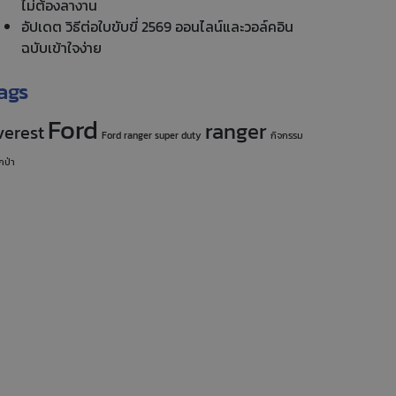
ไม่ต้องลางาน
อัปเดต วิธีต่อใบขับขี่ 2569 ออนไลน์และวอล์คอิน
ฉบับเข้าใจง่าย
ags
Ford
ranger
verest
Ford ranger super duty
กิจกรรม
กป่า