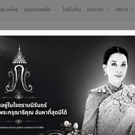
op อะไหล่
ชุดแต่งฟอร์ด
โปรโมชั่น
บทความ
บริการ
ไฟฟ้า เทคโนโลยี
ล
รกิจ
ต้
ช
เ