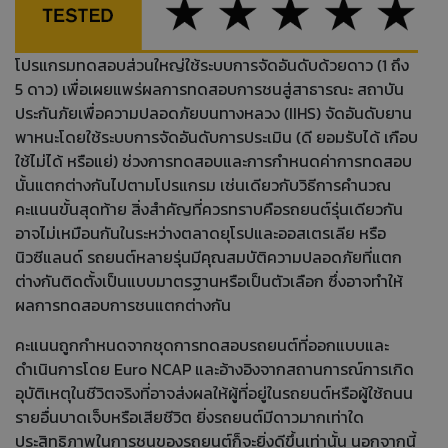
โปรแกรมทดสอบส่วนใหญ่ใช้ระบบการจัดอันดับด้วยดาว (1 ถึง
5 ดาว) เพื่อเผยแพร่ผลการทดสอบการชนสู่สาธารณะ สถาบัน
ประกันภัยเพื่อความปลอดภัยบนทางหลวง (IIHS) จัดอันดับยาน
พาหนะโดยใช้ระบบการจัดอันดับการประเมิน (ดี ยอมรับได้ เกือบ
ใช้ไม่ได้ หรือแย่) ช่วงการทดสอบและการกำหนดค่าการทดสอบ
นั้นแตกต่างกันไปตามโปรแกรม เช่นเดียวกับวิธีการคำนวณ
คะแนนขั้นสุดท้าย สิ่งสำคัญที่ควรทราบคือรถยนต์รุ่นเดียวกัน
อาจไม่เหมือนกันในระหว่างตลาดยุโรปและออสเตรเลีย หรือ
นิวซีแลนด์ รถยนต์หลายรุ่นมีคุณสมบัติความปลอดภัยที่แตก
ต่างกันติดตั้งเป็นแบบมาตรฐานหรือเป็นตัวเลือก ซึ่งอาจทำให้
ผลการทดสอบการชนแตกต่างกัน
คะแนนถูกกำหนดจากชุดการทดสอบรถยนต์ที่ออกแบบและ
ดำเนินการโดย Euro NCAP และอ้างอิงจากสถานการณ์การเกิด
อุบัติเหตุในชีวิตจริงที่อาจส่งผลให้ผู้ที่อยู่ในรถยนต์หรือผู้ใช้ถนน
รายอื่นบาดเจ็บหรือเสียชีวิต ยิ่งรถยนต์มีดาวมากเท่าใด
ประสิทธิภาพในการชนของรถยนต์ก็จะยิ่งดีขึ้นเท่านั้น นอกจากนี้