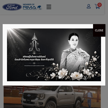
0
CLOSE
รีวิว NEXT GEN
RANGER XL+ กระบะเกิด
มาอึด