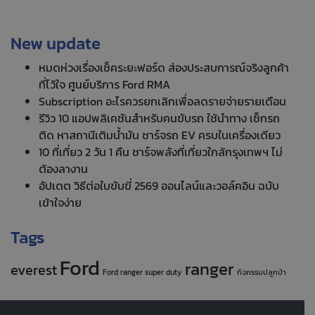
New update
หมดห่วงเรื่องเช็คระยะฟอร์ด ส่องประสบการณ์จริงลูกค้า
ที่ไว้ใจ ศูนย์บริการ Ford RMA
Subscription อะไรควรยกเลิกเพื่อลดรายจ่ายรายเดือน
รีวิว 10 แอปพลิเคชันสำหรับคนขับรถ ใช้นำทาง เช็กรถ
ติด หาสถานีเติมน้ำมัน ชาร์จรถ EV ครบในเครื่องเดียว
10 ที่เที่ยว 2 วัน 1 คืน ชาร์จพลังที่เที่ยวใกล้กรุงเทพฯ ไม่
ต้องลางาน
อัปเดต วิธีต่อใบขับขี่ 2569 ออนไลน์และวอล์คอิน ฉบับ
เข้าใจง่าย
Tags
Ford
ranger
everest
Ford ranger super duty
กิจกรรมปลูกป่า