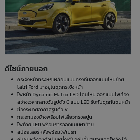
ดีไซน์ภายนอก
กระจังหน้าทรงหกเหลี่ยมแบบทรงทึบออกแบบใหม่ย้าย
โลโก้ Ford มาอยู่ในชุดกระจังหน้า
ไฟหน้า Dynamic Matrix LED โคมใหม่ ออกแบบไฟส่อง
สว่างเวลากลางวันรูปตัว C แบบ LED รับกับชุดกันชนหน้า
ช่องระบายอากาศรูปตัว V
กระจกมองข้างพร้อมไฟเลี้ยวทรงสปูน
ไฟท้าย LED พร้อมการออกแบบฝาท้าย
สปอยเลอร์หลังพร้อมไฟเบรก
กันชนหลังลงตัวเป็นหนึ่งเดียวกับลิ้นสปอยเลอร์หลัง ใต้