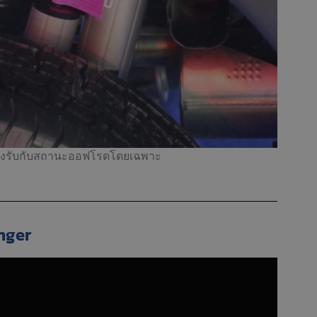
รองรับกับสถานะออฟโรดโดยเฉพาะ
nger