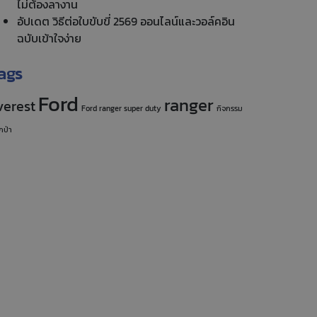
ไม่ต้องลางาน
อัปเดต วิธีต่อใบขับขี่ 2569 ออนไลน์และวอล์คอิน
ฉบับเข้าใจง่าย
ags
Ford
ranger
verest
Ford ranger super duty
กิจกรรม
กป่า