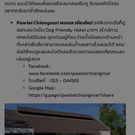
ขนาด แนะนำให้ลองสั่งแกงฮังเลมาลองชิมดู รับรองติดใจจน
อยากกลับมาซ้ำอีกแน่นอน
Pawtel Chiangmai พอเทล เชียงใหม่
แค่ฟังจากชื่อก็ดู
ออกเลยว่าเป็น Dog Friendly Hotel มากๆ สไตล์การ
ตกแต่งมินิมอล จุดเด่นอยู่ที่สระว่ายน้ำน้องหมาด้านหน้า
ที่เหล่าเพื่อสี่ขาสามารถลงเล่นน้ำของทางโรงแรมได้ แถม
ยังมีพี่คนดูแลแสนใจดีคอยสำรวจความปลอดภัยขณะลง
เล่นอยู่เสมอ
Facebook :
www.facebook.com/pawtelchiangmai
โทรศัพท์ : 053 – 044565
Google Map :
https://g.page/pawtelchiangmai?share