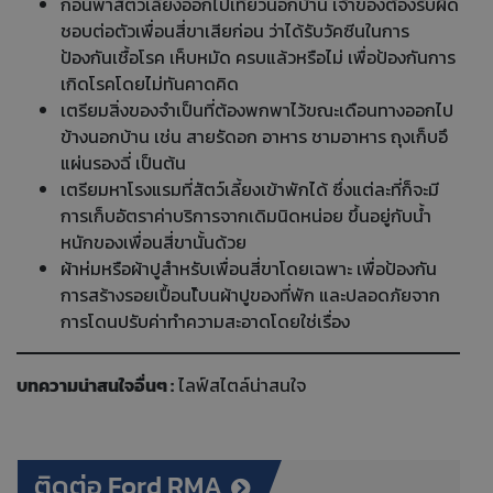
ก่อนพาสัตว์เลี้ยงออกไปเที่ยวนอกบ้าน เจ้าของต้องรับผิด
ชอบต่อตัวเพื่อนสี่ขาเสียก่อน ว่าได้รับวัคซีนในการ
ป้องกันเชื้อโรค เห็บหมัด ครบแล้วหรือไม่ เพื่อป้องกันการ
เกิดโรคโดยไม่ทันคาดคิด
เตรียมสิ่งของจำเป็นที่ต้องพกพาไว้ขณะเดือนทางออกไป
ข้างนอกบ้าน เช่น สายรัดอก อาหาร ชามอาหาร ถุงเก็บอึ
แผ่นรองฉี่ เป็นต้น
เตรียมหาโรงแรมที่สัตว์เลี้ยงเข้าพักได้ ซึ่งแต่ละที่ก็จะมี
การเก็บอัตราค่าบริการจากเดิมนิดหน่อย ขึ้นอยู่กับน้ำ
หนักของเพื่อนสี่ขานั้นด้วย
ผ้าห่มหรือผ้าปูสำหรับเพื่อนสี่ขาโดยเฉพาะ เพื่อป้องกัน
การสร้างรอยเปื้อนไ้บนผ้าปูของที่พัก และปลอดภัยจาก
การโดนปรับค่าทำความสะอาดโดยใช่เรื่อง
บทความน่าสนใจอื่นๆ :
ไลฟ์สไตล์น่าสนใจ
ติดต่อ Ford RMA