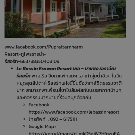
www.facebook.com/Pupraitarnnarm-
Resort-ภูไพรธารน้ำ-
รีสอร์ท-663788350408109
Le Bassin Erawan Resort เลอ – บาแซง เอราวัณ
รีสอร์ท
พายเรือ จิบกาแฟหอมๆ เอาเท้าจุ่มน้ำชิวๆ ในวัน
หยุดสุดสัปดาห์ รีสอร์ทแห่งนี้ขึ้นชื่อว่าใกล้ชิดธรรมชาติ
มาก สามารถพาเพื่อนสี่ขาไปสัมผัสกับบรรยากาศบ้านๆ
และกิจกรรมมากมายที่ร่วมสนุกด้วยกัน
Facebook :
https://www.facebook.com/lebassinresort
โทรศัพท์ : 092 – 6175111
Google Map :
https://goo.gl/maps/dJmkD5eiW7HfnzuEA