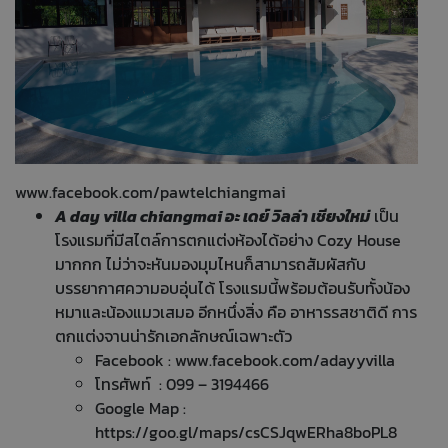
www.facebook.com/pawtelchiangmai
A day villa chiangmai อะ เดย์ วิลล่า เชียงใหม่
เป็น
โรงแรมที่มีสไตล์การตกแต่งห้องได้อย่าง Cozy House
มากกก ไม่ว่าจะหันมองมุมไหนก็สามารถสัมผัสกับ
บรรยากาศความอบอุ่นได้ โรงแรมนี้พร้อมต้อนรับทั้งน้อง
หมาและน้องแมวเสมอ อีกหนึ่งสิ่ง คือ อาหารรสชาติดี การ
ตกแต่งจานน่ารักเอกลักษณ์เฉพาะตัว
Facebook :
www.facebook.com/adayyvilla
โทรศัพท์ : 099 – 3194466
Google Map :
https://goo.gl/maps/csCSJqwERha8boPL8