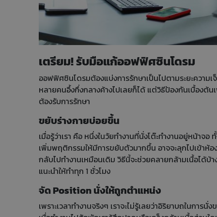
เตรียม! รับมือแก้ออฟฟิศซินโดรม
ออฟฟิศซินโดรมต้องแบ่งการรักษาเป็นไปตามระยะความเจ็บปวด
หลายคนอึ้งกึ่งกลางค้างไปเลยก็ได้ แต่วิธีป้องกันเบื้องต
ต้องรับการรักษา
ขยับร่างกายบ่อยขึ้น
เมื่อรู้ว่าเรา คือ หนึ่งในวัยทำงานที่นั่งโต๊ะทำงานอยู่หน้
เพิ่มพฤติกรรมให้มีการขยับตัวมากขึ้น อาจจะลุกไปเข้าห้อ
กลับไปทำงานเหมือนเดิม วิธีนี้จะช่วยคลายกล้ามเนื้อได้
แนะนำให้ทำทุก 1 ชั่วโมง
จัด Position นั่งให้ถูกตำแหน่ง
เพราะเวลาทำงานจริงๆ เราจะไม่รู้เลยว่าอิริยาบถในการนั่ง