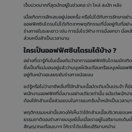
เจ็บปวดมากที่สุดมักอยู่ในช่วงคอ บ่า ไหล่ สะบัก หลัง
เมื่อเกิดการอักเสบอยู่บ่อยครั้ง หรือไม่ได้กับการรักษาอย
ออฟฟิศซินโดรมไม่ได้เกิดจากพฤติกรรมที่นั่งอยู่กับที่อย่า
ร่างกายในระยะยาว เช่น การนั่งไขว่ห้าง การนั่งยกขา นั่งห
ส่วนหนึ่งล้าเป็นเวลานาน
ใครเป็นออฟฟิศซินโดรมได้บ้าง ?
อย่างที่เรารู้กันในเบื้องต้นว่าอาการออฟฟิศซินโดรมมักเกิด
ซึ่งเป็นที่แน่นอนอยู่แล้วว่ามนุษย์เงินเดือนหรือมนุษย์ออฟ
อยู่กับหน้าจอเลยขยับร่างกายน้อยลง
แต่รู้หรือไม่ว่าอาชีพอื่นที่ใช้กล้ามเนื้อมัดเดิมเป็นประจำ
พนักงานออฟฟิศที่นั่งนานอย่างเดียวเท่านั้น แม้แต่พนักงา
ต้องใช้กล้ามเนื้อส่วนแขนในการแบกรับน้ำหนักเป็นเวลานา
พฤติกรรมเหล่านี้แสดงให้เห็นว่าใช้กล้ามเนื้อบริเวณแขนห
ธรรมชาติของร่างกายมนุษย์นั้นเมื่อเราอยู่ในอริยาบถเดิ
สัญญาณเตือนเบาๆ ให้เราได้เปลี่ยนอิริยาบถบ้าง