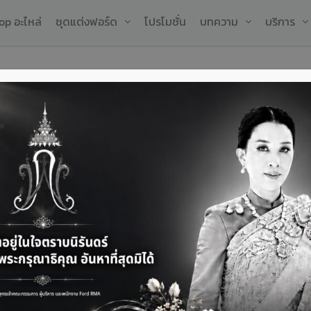
op อะไหล่
ชุดแต่งฟอร์ด
โปรโมชั่น
บทความ
บริการ
ิศซินโดรม ลดปวด บำบัด
ล
ต้
ช
เ