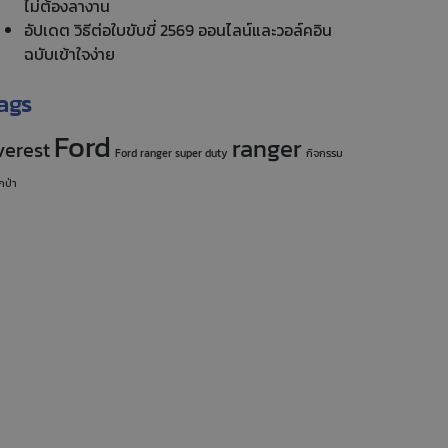
ไม่ต้องลางาน
อัปเดต วิธีต่อใบขับขี่ 2569 ออนไลน์และวอล์คอิน
ฉบับเข้าใจง่าย
ags
Ford
ranger
verest
Ford ranger super duty
กิจกรรม
กป่า