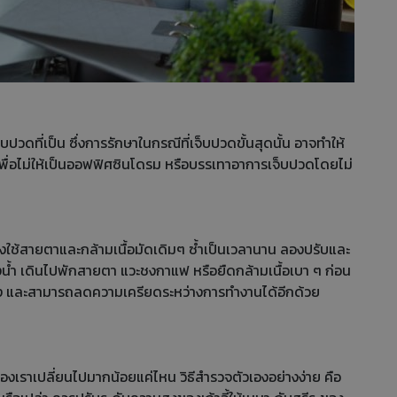
ที่เป็น ซึ่งการรักษาในกรณีที่เจ็บปวดขั้นสุดนั้น อาจทำให้
้นเพื่อไม่ให้เป็นออฟฟิศซินโดรม หรือบรรเทาอาการเจ็บปวดโดยไม่
าจอ ทั้งใช้สายตาและกล้ามเนื้อมัดเดิมๆ ซ้ำเป็นเวลานาน ลองปรับและ
งน้ำ เดินไปพักสายตา แวะชงกาแฟ หรือยืดกล้ามเนื้อเบา ๆ ก่อน
บ้าง และสามารถลดความเครียดระหว่างการทำงานได้อีกด้วย
ของเราเปลี่ยนไปมากน้อยแค่ไหน วิธีสำรวจตัวเองอย่างง่าย คือ