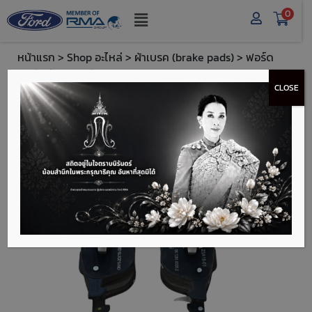
0
หน้าแรก
>
Shop อะไหล่
>
ผ้าเบรค (brake pads)
> ฟอร์ด
ชุดผ้าดีสเบรคหน้า (Ford ECO Front Disc Brake Pad Set)
CLOSE
- FTGN1Z2001H