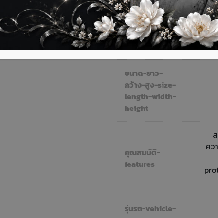
ติดต่อสอบถามเพิ่มเติมได้ที่
น้ำหนัก-weight
ขนาด-ยาว-
กว้าง-สูง-size-
length-width-
height
ส
ควา
คุณสมบัติ-
features
pro
รุ่นรถ-vehicle-