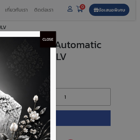
0
เกี่ยวกับเรา
ติดต่อเรา
ข้อเสนอพิเศษ
ULV
CLOSE
ยร์ออโต้ (Ford Automatic
Oil) – XT12QULV
หยิบใส่ตะกร้า