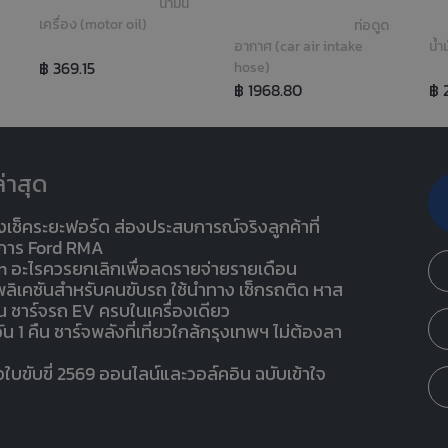
น้ำมัน
เครื่อง (motor oil)
ท่อดูด
อากาศ (car air intake 
น้ำ
฿ 369.15
hose)
฿ 1968.80
฿ 
่าสุด
งเช็คระยะฟอร์ด ส่องประสบการณ์จริงลูกค้าที่
ริการ Ford RMA
n อะไรควรยกเลิกเพื่อลดรายจ่ายรายเดือน
ปพลิเคชันสำหรับคนขับรถ ใช้นำทาง เช็กรถติด หาส
ัน ชาร์จรถ EV ครบในเครื่องเดียว
2 วัน 1 คืน ชาร์จพลังที่เที่ยวใกล้กรุงเทพฯ ไม่ต้องลา
่อใบขับขี่ 2569 ออนไลน์และวอล์คอิน ฉบับเข้าใจ