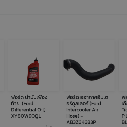
ฟอร์ด น้ำมันเฟือง
ฟอร์ด ออากาศอินเต
ฟอ
ท้าย  (Ford 
อร์คูลเลอร์ (Ford 
เกี
Differential Oil) - 
Intercooler Air 
Tr
XY80W90QL
Hose) - 
Fil
AB3Z6K683P
B