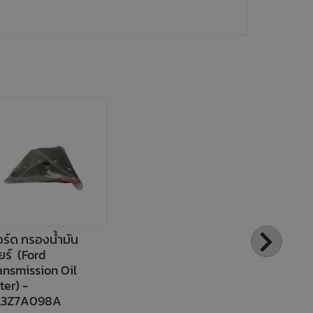
ร์ด กรองน้ำมัน
ยร์  (Ford 
ansmission Oil 
ter) - 
L3Z7A098A