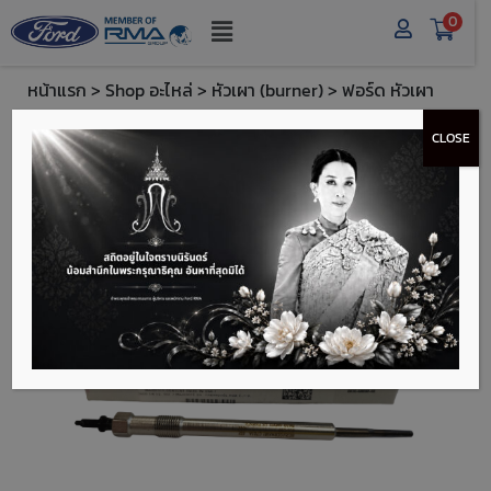
0
หน้าแรก
>
Shop อะไหล่
>
หัวเผา (burner)
> ฟอร์ด หัวเผา
(Ford Burner) - BK3Z12A342A
CLOSE