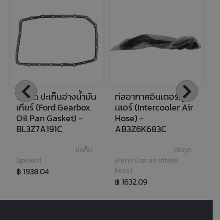
ฟอร์ด ปะเก็นอ่างน้ำมัน
ท่ออากาศอินเตอร์คูล
ฟ
เกียร์ (Ford Gearbox 
เลอร์ (Intercooler Air 
โ
Oil Pan Gasket) - 
Hose) - 
T
BL3Z7A191C
AB3Z6K683C
X
ปะเก็น 
ท่อดูด
(gasket)
อากาศ (car air intake 
เค
฿ 1938.04
hose)
฿ 1632.09
฿