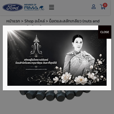
0
หน้าแรก
>
Shop อะไหล่
>
น็อตและสลักเกลียว (nuts and
bolts)
> ฟอร์ด โบลท์ (Ford Bolt) - FTW716850S442
CLOSE