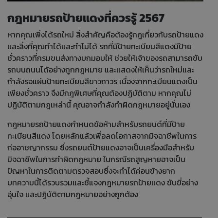
กฎหมายรถป้ายแดงที่ควรรู้ 2567
หากคุณเพิ่งได้รถใหม่ สิ่งสำคัญคือต้องรู้กฎเกี่ยวกับรถป้ายแดง
และสิ่งที่คุณทำได้และทำไม่ได้ รถที่มีป้ายทะเบียนสีแดงมีป้าย
ชั่วคราวที่กรมขนส่งทางบกมอบให้ ช่วยให้เจ้าของรถสามารถขับ
รถบนถนนได้อย่างถูกกฎหมาย และแสดงให้เห็นว่ารถใหม่และ
กำลังรอแผ่นป้ายทะเบียนสีขาวถาวร เนื่องจากทะเบียนแดงเป็น
เพียงชั่วคราว จึงมีกฎพิเศษที่คุณต้องปฏิบัติตาม หากคุณไม่
ปฏิบัติตามกฎเหล่านี้ คุณอาจกำลังทำผิดกฎหมายอยู่นั่นเอง
กฎหมายรถป้ายแดงกำหนดข้อห้ามสำหรับรถยนต์ที่มีป้าย
ทะเบียนสีแดง โดยหลักแล้วเพื่อลดโอกาสจากมิจฉาชีพในการ
ก่ออาชญากรรม ซึ่งรถยนต์ป้ายแดงอาจเป็นเครื่องมือสำหรับ
มิจฉาชีพในการทำผิดกฎหมาย ในกรณีรถสูญหายอาจเป็น
ปัญหาในการติดตามตรวจสอบซึ่งจะทำได้ค่อนข้างยาก
บทความนี้ได้รวบรวมและชี้แจงกฎหมายรถป้ายแดง ขับขี่อย่าง
อุ่นใจ และปฏิบัติตามกฎหมายอย่างถูกต้อง