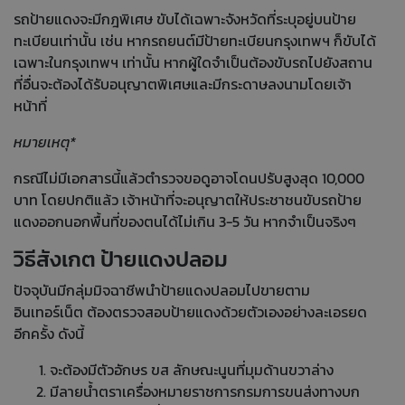
รถป้ายแดงจะมีกฎพิเศษ ขับได้เฉพาะจังหวัดที่ระบุอยู่บนป้าย
ทะเบียนเท่านั้น เช่น หากรถยนต์มีป้ายทะเบียนกรุงเทพฯ ก็ขับได้
เฉพาะในกรุงเทพฯ เท่านั้น หากผู้ใดจำเป็นต้องขับรถไปยังสถาน
ที่อื่นจะต้องได้รับอนุญาตพิเศษและมีกระดาษลงนามโดยเจ้า
หน้าที่
หมายเหตุ*
กรณีไม่มีเอกสารนี้แล้วตำรวจขอดูอาจโดนปรับสูงสุด 10,000
บาท โดยปกติแล้ว เจ้าหน้าที่จะอนุญาตให้ประชาชนขับรถป้าย
แดงออกนอกพื้นที่ของตนได้ไม่เกิน 3-5 วัน หากจำเป็นจริงๆ
วิธีสังเกต ป้ายแดงปลอม
ปัจจุบันมีกลุ่มมิจฉาชีพนำป้ายแดงปลอมไปขายตาม
อินเทอร์เน็ต ต้องตรวจสอบป้ายแดงด้วยตัวเองอย่างละเอรยด
อีกครั้ง ดังนี้
จะต้องมีตัวอักษร ขส ลักษณะนูนที่มุมด้านขวาล่าง
มีลายน้ำตราเครื่องหมายราชการกรมการขนส่งทางบก