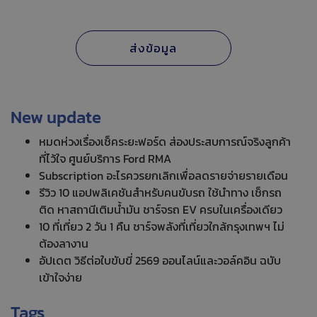
New update
หมดห่วงเรื่องเช็คระยะฟอร์ด ส่องประสบการณ์จริงลูกค้า
ที่ไว้ใจ ศูนย์บริการ Ford RMA
Subscription อะไรควรยกเลิกเพื่อลดรายจ่ายรายเดือน
รีวิว 10 แอปพลิเคชันสำหรับคนขับรถ ใช้นำทาง เช็กรถ
ติด หาสถานีเติมน้ำมัน ชาร์จรถ EV ครบในเครื่องเดียว
10 ที่เที่ยว 2 วัน 1 คืน ชาร์จพลังที่เที่ยวใกล้กรุงเทพฯ ไม่
ต้องลางาน
อัปเดต วิธีต่อใบขับขี่ 2569 ออนไลน์และวอล์คอิน ฉบับ
เข้าใจง่าย
Tags