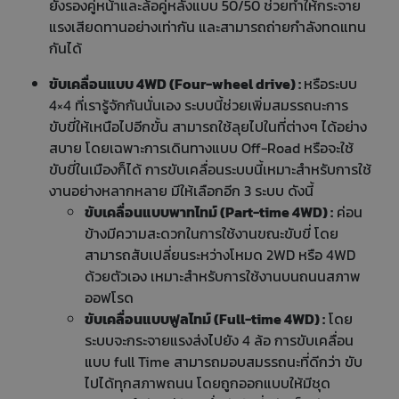
ยังรองคู่หน้าและล้อคู่หลังแบบ 50/50 ช่วยทำให้กระจาย
แรงเสียดทานอย่างเท่ากัน และสามารถถ่ายกำลังทดแทน
กันได้
ขับเคลื่อนแบบ 4WD (Four-wheel drive) :
หรือระบบ
4×4 ที่เรารู้จักกันนั่นเอง ระบบนี้ช่วยเพิ่มสมรรถนะการ
ขับขี่ให้เหนือไปอีกขั้น สามารถใช้ลุยไปในที่ต่างๆ ได้อย่าง
สบาย โดยเฉพาะการเดินทางแบบ Off-Road หรือจะใช้
ขับขี่ในเมืองก็ได้ การขับเคลื่อนระบบนี้เหมาะสำหรับการใช้
งานอย่างหลากหลาย มีให้เลือกอีก 3 ระบบ ดังนี้
ขับเคลื่อนแบบพาทไทม์ (Part-time 4WD) :
ค่อน
ข้างมีความสะดวกในการใช้งานขณะขับขี่ โดย
สามารถสับเปลี่ยนระหว่างโหมด 2WD หรือ 4WD
ด้วยตัวเอง เหมาะสำหรับการใช้งานบนถนนสภาพ
ออฟโรด
ขับเคลื่อนแบบฟูลไทม์ (Full-time 4WD) :
โดย
ระบบจะกระจายแรงส่งไปยัง 4 ล้อ การขับเคลื่อน
แบบ full Time สามารถมอบสมรรถนะที่ดีกว่า ขับ
ไปได้ทุกสภาพถนน โดยถูกออกแบบให้มีชุด