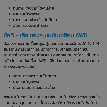
ทนทาน พังยาก ใช้งานง่าย
ค่าซ่อมบำรุงแพง
การกระจายถ่ายน้ำหนักดีกว่า
อัตราเร่งช่วงเข้าโค้งช้า
ข้อดี – เสีย ของระบบขับเคลื่อน AWD
ล้อของรถประเภทนี้จะหมุนอยู่ตลอดเวลาอย่างอัตโนมัติ จึงทำให้
สมรรถนะการยึดเกาะถนนดีกว่าการขับเคลื่อนประเภทอื่น
สามารถป้องกันการลื่นไถล และปลอดภัยขณะเข้าโค้ง แต่ในทาง
กลับกันระบบขับคลื่อน AWD ใช้ชิ้นส่วนเยอะมาก เพื่อประกอบใน
การกระจายพลังขับขี่
รถสามารถเกาะถนนได้ดีกว่า
ค่าซ่อมบำรุงแพง
มีโอกาสเสียกำลังขับเคลื่อน
สรุป
คือ ไม่ว่าจะเป็นระบบขับเคลื่อนแบบไหนก็ตาม ต่างมีจุดแข็ง
และจุดอ่อนทุกแบบ ทางที่ดีควรเลือกใช้รถให้ตรงกับไลฟ์สไตล์