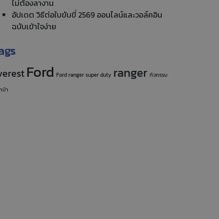
ไม่ต้องลางาน
อัปเดต วิธีต่อใบขับขี่ 2569 ออนไลน์และวอล์คอิน
ฉบับเข้าใจง่าย
ags
Ford
ranger
verest
Ford ranger super duty
กิจกรรม
กป่า