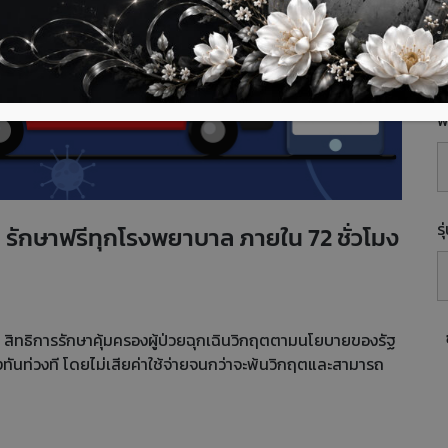
E
พื
ร
ต รักษาฟรีทุกโรงพยาบาล ภายใน 72 ชั่วโมง
) สิทธิการรักษาคุ้มครองผู้ป่วยฉุกเฉินวิกฤตตามนโยบายของรัฐ
างทันท่วงที โดยไม่เสียค่าใช้จ่ายจนกว่าจะพ้นวิกฤตและสามารถ