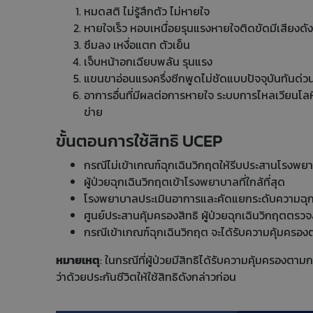
หมดสติ ไม่รู้สึกตัว ไม่หายใจ
หายใจเร็ว หอบเหนื่อยรุนแรงหายใจติดขัดมีเสียงดัง
ซึมลง เหงื่อแตก ตัวเย็น
เจ็บหน้าอกเฉียบพลัน รุนแรง
แขนขาอ่อนแรงครึ่งซีกพูดไม่ชัดแบบปัจจุบันทันด่วนห
อาการอื่นที่มีผลต่อการหายใจ ระบบการไหลเวียนโลห
ข่าย
ขั้นตอนการใช้สิทธิ UCEP
กรณีไม่เข้าเกณฑ์ฉุกเฉินวิกฤตให้รีบประสานโรงพยา
ผู้ป่วยฉุกเฉินวิกฤตเข้าโรงพยาบาลที่ใกล้ที่สุด
โรงพยาบาลประเมินอาการและคัดแยกระดับความฉุก
ศูนย์ประสานคุ้มครองสิทธิ ผู้ป่วยฉุกเฉินวิกฤตต
กรณีเข้าเกณฑ์ฉุกเฉินวิกฤต จะได้รับความคุ้มครองตา
หมายเหตุ
: ในกรณีที่ผู้ป่วยมีสิทธิได้รับความคุ้มครอ
ว่าด้วยประกันชีวิตให้ใช้สิทธิดังกล่าวก่อน