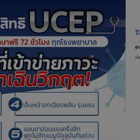
T
e
ปลู