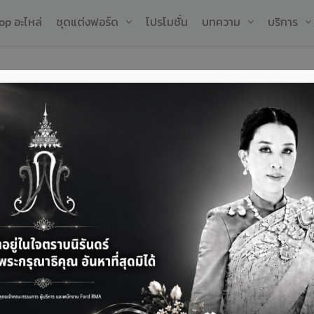
op อะไหล่
ชุดแต่งฟอร์ด
โปรโมชั่น
บทความ
บริการ
่วยฉุกเฉินวิกฤต รักษาฟรี
ล
ต้
ช
เ