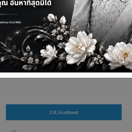
Ford Mustang
1
2
3
4
5
6
7
2.3L EcoBoost