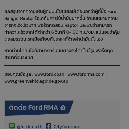
ผลสรุปจากความเห็นผู้คนบนโซเชียลมีเดียบอกว่าผู้ที่ซื้อ Ford
Ranger Raptor โอเคกับการใช้น้ำมันมากขึ้น ถ้ามันหมายความ
ว่ารถจะวิ่งเร็วมาก ฟอร์ดทดสอบ Raptor และพบว่าสามารถ
ทำความเร็วจากได้ต่ำกว่า 6 วินาที 0-100 กม./ชม. แน่นอนว่าคุ้ม
ต่อสมรรถนะรถเมื่อเทียบกับราคาที่จ่ายค่าน้ำมันนั่นเอง
หากท่านใดสนใจก็สามารถรับชมตัวจริงได้ที่โชว์รูมฟอร์ดทุก
สาขาทั่วประเทศ
ขอบคุณข้อมูล :
www.ford.co.th
,
www.fordrma.com
,
www.greenvehicleguide.gov.au
ติดต่อ Ford RMA
@fordrma.th
Cityfordrma