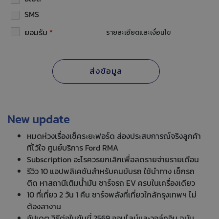
SMS
ยอมรับ
*
รายละเอียดและเงื่อนไข
New update
หมดห่วงเรื่องเช็คระยะฟอร์ด ส่องประสบการณ์จริงลูกค้า
ที่ไว้ใจ ศูนย์บริการ Ford RMA
Subscription อะไรควรยกเลิกเพื่อลดรายจ่ายรายเดือน
รีวิว 10 แอปพลิเคชันสำหรับคนขับรถ ใช้นำทาง เช็กรถ
ติด หาสถานีเติมน้ำมัน ชาร์จรถ EV ครบในเครื่องเดียว
10 ที่เที่ยว 2 วัน 1 คืน ชาร์จพลังที่เที่ยวใกล้กรุงเทพฯ ไม่
ต้องลางาน
อัปเดต วิธีต่อใบขับขี่ 2569 ออนไลน์และวอล์คอิน ฉบับ