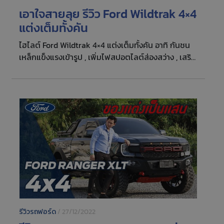
กระแทก บันไดข้างมีแผ่นกันลื่น ตะแกรงลายรังผึ้ง ไม่
เอาใจสายลุย รีวิว Ford Wildtrak 4×4
เกิดสนิม Rack อลูมิเนียมหลังคา ไม่ต้องเจาะหลังคา โรล
แต่งเต็มทั้งคัน
บาร์มีไฟเบรก และสปอร์ตไลท์ติดเพิ่ม กันชนท้ายพร้อม
แผ่นกันลื่น และไฟส่องป้ายทะเบียน รีวิว ชุดแต่ง ARB >>
ไฮไลต์ Ford Wildtrak 4×4 แต่งเต็มทั้งคัน อาทิ กันชน
คลิก Notice: JavaScript is required for this
เหล็กแข็งแรงเข้ารูป , เพิ่มไฟสปอตไลต์ส่องสว่าง , เสริม
content. ——————— Ford RMA ยินดีให้บริการ
ไฟ LED ให้แน่นขึ้น เพิ่มวิสัยทัศน์ในการขับขี่
——————— ติดต่อรับรถเข้าศูนย์บริการ : 02-407-
0999ID …
รีวิวรถฟอร์ด
/
27/12/2022