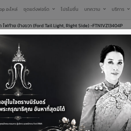
op อะไหล่
ชุดแต่งฟอร์ด
โปรโมชั่น
บทความ
บริการ
 ไฟท้าย ข้างขวา (Ford Tail Light, Right Side) -FTN1VZ13404P
ฟอร์ด ไฟท้าย ข้
Right Side) -
8,121.30
฿
เพิ่มรายการโปรด