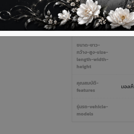
ติดต่อสอบถามเพิ่มเติมได้ที่
น้ำหนัก-weight
ขนาด-ยาว-
กว้าง-สูง-size-
length-width-
height
คุณสมบัติ-
มองเห็
features
รุ่นรถ-vehicle-
models