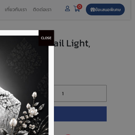
0
เกี่ยวกับเรา
ติดต่อเรา
ข้อเสนอพิเศษ
CLOSE
างขวา (Ford Tail Light,
FTN1VZ13404P
หยิบใส่ตะกร้า