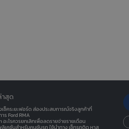
่าสุด
งเช็คระยะฟอร์ด ส่องประสบการณ์จริงลูกค้าที่
ริการ Ford RMA
n อะไรควรยกเลิกเพื่อลดรายจ่ายรายเดือน
ปพลิเคชันสำหรับคนขับรถ ใช้นำทาง เช็กรถติด หาส