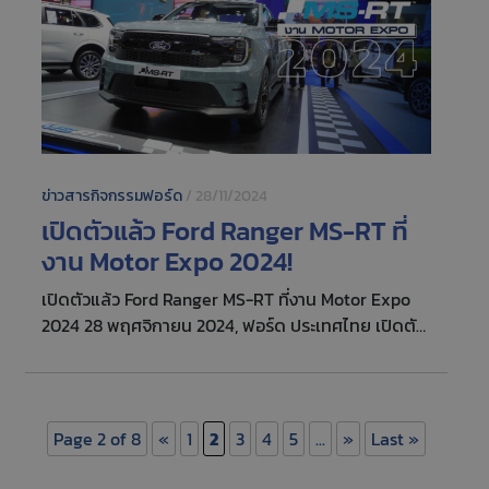
ข่าวสารกิจกรรมฟอร์ด
/
28/11/2024
เปิดตัวแล้ว Ford Ranger MS-RT ที่
งาน Motor Expo 2024!
เปิดตัวแล้ว Ford Ranger MS-RT ที่งาน Motor Expo
2024 28 พฤศจิกายน 2024, ฟอร์ด ประเทศไทย เปิดตัว
Ford Ranger MS-RT ที่งานมหกรรมยานยนต์นานาชาติ
แห่งประเทศไทย ครั้งที่ 41 (Motor Expo 2024) ณ อิม
แพ็ค อารีน่า เมืองทองธานี ร่วมมือกับ MS-RT และ RMA
Group ออกแบบรถกระบะที่ได้รับแรงบันดาลใจจากการ
Page 2 of 8
«
1
2
3
4
5
...
»
Last »
แข่งขันแรลลี ขึ้นชื่อว่าเป็น ‘สุดยอดรถกระบะทางเรียบ’
ฟอร์ด เรนเจอร์ MS-RT ไม่เพียงแต่เป็นกระบะมี