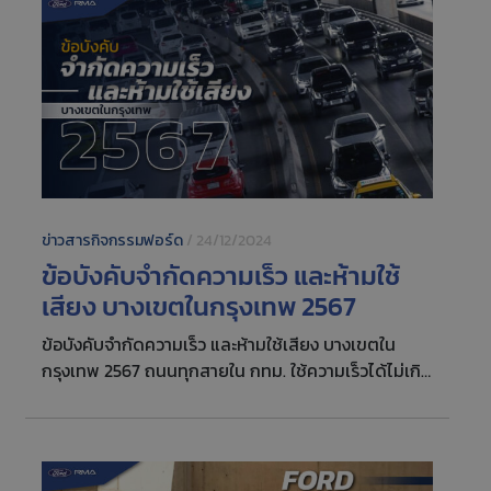
– 28 กุมภาพันธ์ 2568 โดยเป็นการลดหย่อนภาษีแบบ
บุคคลธรรมดา ในรูปแบบอิเล็กทรอนิกส์เท่านั้น (E-Tax
Invoice) รายละเอียดการออก E-Tax Invoice การ
บริการทุกประเภทที่เข้ารับในส่วนศูนย์บริการ หรือ การซื้อ
อะไหล่ อุปกรณ์ตกแต่งรถยนต์ (ยกเว้นการซื้อรถ) ยก
ตัวอย่าง เช่น การซื้ออะไหล่ และงานซ่อมอื่นๆ สิ่งที่ต้องเต
รียม
ข่าวสารกิจกรรมฟอร์ด
/
24/12/2024
ข้อบังคับจำกัดความเร็ว และห้ามใช้
เสียง บางเขตในกรุงเทพ 2567
ข้อบังคับจำกัดความเร็ว และห้ามใช้เสียง บางเขตใน
กรุงเทพ 2567 ถนนทุกสายใน กทม. ใช้ความเร็วได้ไม่เกิน
60 กม./ชม. ยกเว้น 13 เส้นทาง