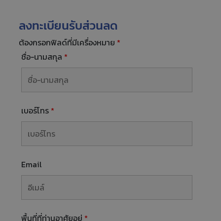
สมรรถนะสูง แต่ยังดึงดูดผู้ที่ต้องการความตื่นเต้น และ
สนุกในการขับขี่ ระหว่างวันที่ 28-29 พฤศจิกายน 2024
ลงทะเบียนรับส่วนลด
สื่อมวลชนที่ได้รับเลือกจะมีโอกาสสัมภาษณ์ James Bull
ต้องกรอกฟิลด์ที่มีเครื่องหมาย
*
ผู้จัดการฝ่ายขายจาก MS-RT เพื่อรับข้อมูลเชิงลึกเกี่ยว
กับความร่วมมือครั้งนี้และคุณสมบัติทางเทคนิคที่ทำให้ฟ
ชื่อ-นามสกุล
*
อร์ด เรนเจอร์ที่มีการตกแต่งสไตล์ MS-RT แตกต่างจาก
รุ่นอื่นๆ การสัมภาษณ์จะจัดขึ้นที่บูธฟอร์ด …
เบอร์โทร
*
Email
พื้นที่ที่ท่านอาศัยอยู่
*